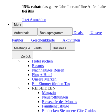
15% rabatt
das ganze Jahr über auf Ihre Aufenthalte
bei ibis
Jetzt Anmelden
Mehr
Deals
Unsere
Aufenthalt
Bonusprogramm
Partner
Geschenkkarte
Aktivitäten
Meetings & Events
Business
Zurück
Hotel suchen
Resorts
Nachhaltiges Reisen
Flug + Hotel
Unsere Marken
Ein Zimmer für den Tag
REISEIDEEN
Magazin
Neueröffnungen
Reiseziele des Monats
Familienausflüge
Entdecken Sie unsere City Guides