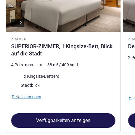
2
ZIMMER
ZI
SUPERIOR-ZIMMER, 1 Kingsize-Bett, Blick
De
auf die Stadt
2 P
4 Pers. max.
38
m²
/
409
sq ft
Bet
Bettwäsche
1 x Kingsize-Bett(en)
Aus
Aussicht:
Stadtblick
Details ansehen
Det
Verfügbarkeiten anzeigen