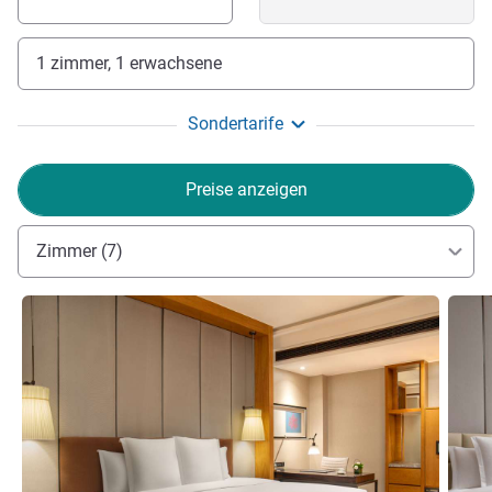
1 zimmer, 1 erwachsene
Sondertarife
Preise anzeigen
Zimmer (7)
Details ansehen
Detail