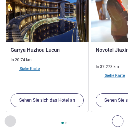
5 Sterne
Garrya Huzhou Lucun
Novotel Jiaxi
In
20.74
km
In
37.273
km
Siehe Karte
Siehe Karte
Sehen Sie sich das Hotel an
Sehen Sie s
Seite
1
von
2
, Unsere anderen Etablissements in der Nähe 1 :,
Zurück - Unsere anderen Etablissements in der Nähe
Wei