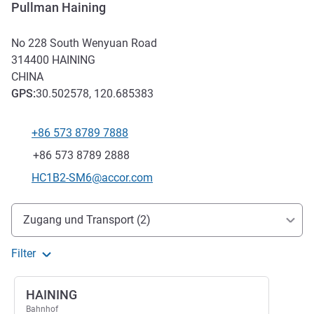
Pullman Haining
No 228 South Wenyuan Road
314400
HAINING
CHINA
GPS
:
30.502578, 120.685383
+86 573 8789 7888
Tel
Fax
+86 573 8789 2888
Kontakt-E-Mail
HC1B2-SM6@accor.com
Erreichbarkeit und Anbindung
Zugang und Transport (2)
Filter
HAINING
Bahnhof