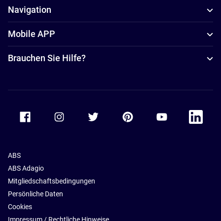
Navigation
Mobile APP
Brauchen Sie Hilfe?
Accor Facebook
Accor Instagram
Accor Twitter
Accor Pinterest
Accor Youtube
Accor Li
ABS
ABS Adagio
Mitgliedschaftsbedingungen
Persönliche Daten
Cookies
Impressum / Rechtliche Hinweise