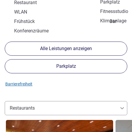
Parkplatz
Restaurant
Fitnessstudio
WLAN
Klimaanlage
Frühstück
Bar
Konferenzräume
Alle Leistungen anzeigen
Parkplatz
Barrierefreiheit
Restaurants
Details ansehen
Details 