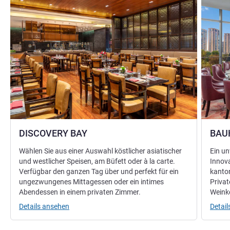
DISCOVERY BAY
BAU
Wählen Sie aus einer Auswahl köstlicher asiatischer
Ein un
und westlicher Speisen, am Büfett oder à la carte.
Innova
Verfügbar den ganzen Tag über und perfekt für ein
kanton
ungezwungenes Mittagessen oder ein intimes
Privat
Abendessen in einem privaten Zimmer.
Weinke
Details ansehen
Detai