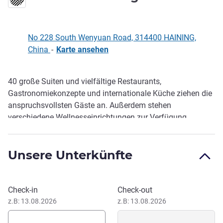
No 228 South Wenyuan Road, 314400 HAINING,
China
-
Karte ansehen
40 große Suiten und vielfältige Restaurants,
Beschreibung
Gastronomiekonzepte und internationale Küche ziehen die
anspruchsvollsten Gäste an. Außerdem stehen
verschiedene Wellnesseinrichtungen zur Verfügung,
darunter ein privates Fitnessstudio, ein 25 m² großer
Innenpool und ein Spa.
Unsere Unterkünfte
Dank der zentralen Lage in der Provinz Zhejiang können
Gäste mit dem Hochgeschwindigkeitszug innerhalb einer
Stunde nach Shanghai oder Hangzhou reisen.
Dieses Hotel buchen
Check-in
Check-out
z.B: 13.08.2026
z.B: 13.08.2026