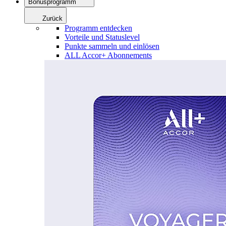
Bonusprogramm
Zurück
Programm entdecken
Vorteile und Statuslevel
Punkte sammeln und einlösen
ALL Accor+ Abonnements