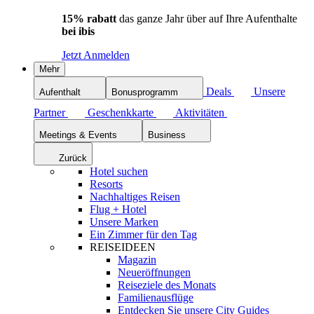
15% rabatt
das ganze Jahr über auf Ihre Aufenthalte
bei ibis
Jetzt Anmelden
Mehr
Deals
Unsere
Aufenthalt
Bonusprogramm
Partner
Geschenkkarte
Aktivitäten
Meetings & Events
Business
Zurück
Hotel suchen
Resorts
Nachhaltiges Reisen
Flug + Hotel
Unsere Marken
Ein Zimmer für den Tag
REISEIDEEN
Magazin
Neueröffnungen
Reiseziele des Monats
Familienausflüge
Entdecken Sie unsere City Guides