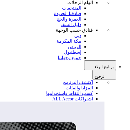
إلهام الرحلات
المنتجعات
فنادقنا الجديدة
العمرة والحج
دليل السفر
فنادق حسب الوجهة
دبي
مكة المكرمة
الرياض
إسطنبول
جميع وجهاتنا
برنامج الولاء
الرجوع
اكتشف البرنامج
المزايا والفئات
كسب النقاط واستخدامها
اشتراكات ALL Accor+