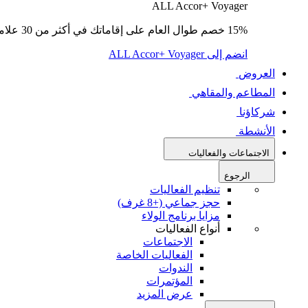
ALL Accor+ Voyager
15% خصم طوال العام على إقاماتك في أكثر من 30 علامة تجارية.
انضم إلى ALL Accor+ Voyager
العروض
المطاعم والمقاهي
شركاؤنا
الأنشطة
الاجتماعات والفعاليات
الرجوع
تنظيم الفعاليات
حجز جماعي (+8 غرف)
مزايا برنامج الولاء
أنواع الفعاليات
الاجتماعات
الفعاليات الخاصة
الندوات
المؤتمرات
عرض المزيد