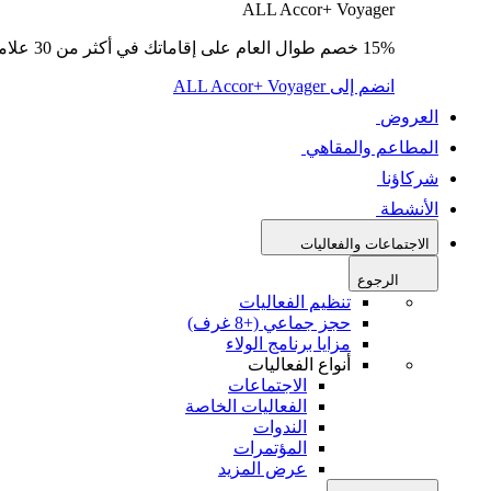
ALL Accor+ Voyager
15% خصم طوال العام على إقاماتك في أكثر من 30 علامة تجارية.
انضم إلى ALL Accor+ Voyager
العروض
المطاعم والمقاهي
شركاؤنا
الأنشطة
الاجتماعات والفعاليات
الرجوع
تنظيم الفعاليات
حجز جماعي (+8 غرف)
مزايا برنامج الولاء
أنواع الفعاليات
الاجتماعات
الفعاليات الخاصة
الندوات
المؤتمرات
عرض المزيد