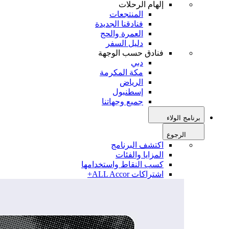
إلهام الرحلات
المنتجعات
فنادقنا الجديدة
العمرة والحج
دليل السفر
فنادق حسب الوجهة
دبي
مكة المكرمة
الرياض
إسطنبول
جميع وجهاتنا
برنامج الولاء
الرجوع
اكتشف البرنامج
المزايا والفئات
كسب النقاط واستخدامها
اشتراكات ALL Accor+