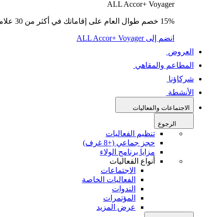
ALL Accor+ Voyager
15% خصم طوال العام على إقاماتك في أكثر من 30 علامة تجارية.
انضم إلى ALL Accor+ Voyager
العروض
المطاعم والمقاهي
شركاؤنا
الأنشطة
الاجتماعات والفعاليات
الرجوع
تنظيم الفعاليات
حجز جماعي (+8 غرف)
مزايا برنامج الولاء
أنواع الفعاليات
الاجتماعات
الفعاليات الخاصة
الندوات
المؤتمرات
عرض المزيد