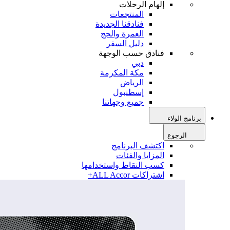
إلهام الرحلات
المنتجعات
فنادقنا الجديدة
العمرة والحج
دليل السفر
فنادق حسب الوجهة
دبي
مكة المكرمة
الرياض
إسطنبول
جميع وجهاتنا
برنامج الولاء
الرجوع
اكتشف البرنامج
المزايا والفئات
كسب النقاط واستخدامها
اشتراكات ALL Accor+