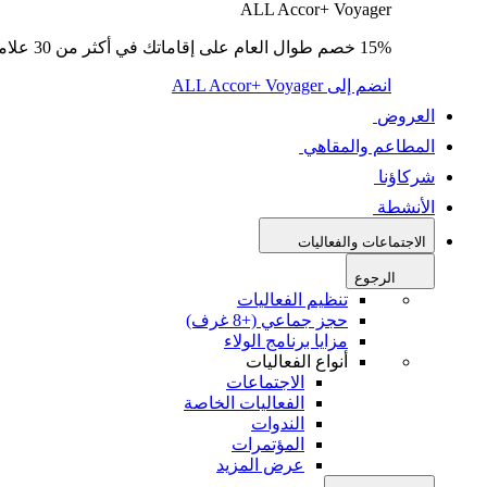
ALL Accor+ Voyager
15% خصم طوال العام على إقاماتك في أكثر من 30 علامة تجارية.
انضم إلى ALL Accor+ Voyager
العروض
المطاعم والمقاهي
شركاؤنا
الأنشطة
الاجتماعات والفعاليات
الرجوع
تنظيم الفعاليات
حجز جماعي (+8 غرف)
مزايا برنامج الولاء
أنواع الفعاليات
الاجتماعات
الفعاليات الخاصة
الندوات
المؤتمرات
عرض المزيد