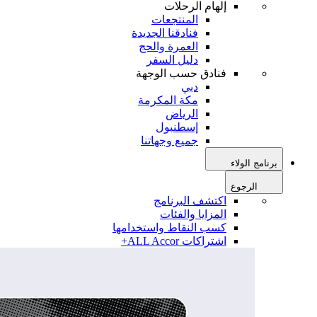
إلهام الرحلات
المنتجعات
فنادقنا الجديدة
العمرة والحج
دليل السفر
فنادق حسب الوجهة
دبي
مكة المكرمة
الرياض
إسطنبول
جميع وجهاتنا
برنامج الولاء
الرجوع
اكتشف البرنامج
المزايا والفئات
كسب النقاط واستخدامها
اشتراكات ALL Accor+