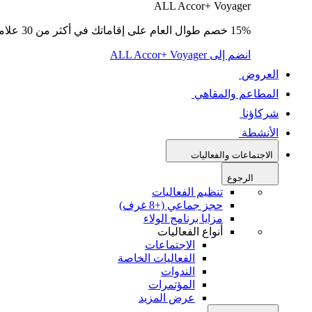
ALL Accor+ Voyager
15% خصم طوال العام على إقاماتك في أكثر من 30 علامة تجارية.
انضم إلى ALL Accor+ Voyager
العروض
المطاعم والمقاهي
شركاؤنا
الأنشطة
الاجتماعات والفعاليات
الرجوع
تنظيم الفعاليات
حجز جماعي (+8 غرف)
مزايا برنامج الولاء
أنواع الفعاليات
الاجتماعات
الفعاليات الخاصة
الندوات
المؤتمرات
عرض المزيد