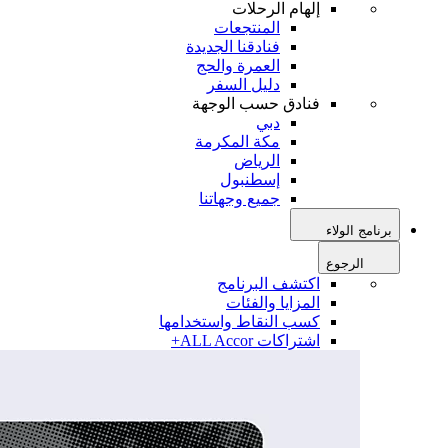
إلهام الرحلات
المنتجعات
فنادقنا الجديدة
العمرة والحج
دليل السفر
فنادق حسب الوجهة
دبي
مكة المكرمة
الرياض
إسطنبول
جميع وجهاتنا
برنامج الولاء
الرجوع
اكتشف البرنامج
المزايا والفئات
كسب النقاط واستخدامها
اشتراكات ALL Accor+