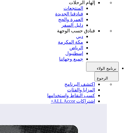
إلهام الرحلات
المنتجعات
فنادقنا الجديدة
العمرة والحج
دليل السفر
فنادق حسب الوجهة
دبي
مكة المكرمة
الرياض
إسطنبول
جميع وجهاتنا
برنامج الولاء
الرجوع
اكتشف البرنامج
المزايا والفئات
كسب النقاط واستخدامها
اشتراكات ALL Accor+