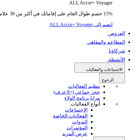
ALL Accor+ Voyager
15% خصم طوال العام على إقاماتك في أكثر من 30 علامة تجارية.
انضم إلى ALL Accor+ Voyager
العروض
المطاعم والمقاهي
شركاؤنا
الأنشطة
الاجتماعات والفعاليات
الرجوع
تنظيم الفعاليات
حجز جماعي (+8 غرف)
مزايا برنامج الولاء
أنواع الفعاليات
الاجتماعات
الفعاليات الخاصة
الندوات
المؤتمرات
عرض المزيد