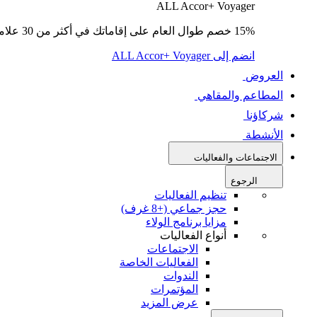
ALL Accor+ Voyager
15% خصم طوال العام على إقاماتك في أكثر من 30 علامة تجارية.
انضم إلى ALL Accor+ Voyager
العروض
المطاعم والمقاهي
شركاؤنا
الأنشطة
الاجتماعات والفعاليات
الرجوع
تنظيم الفعاليات
حجز جماعي (+8 غرف)
مزايا برنامج الولاء
أنواع الفعاليات
الاجتماعات
الفعاليات الخاصة
الندوات
المؤتمرات
عرض المزيد