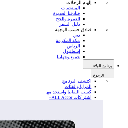
إلهام الرحلات
المنتجعات
فنادقنا الجديدة
العمرة والحج
دليل السفر
فنادق حسب الوجهة
دبي
مكة المكرمة
الرياض
إسطنبول
جميع وجهاتنا
برنامج الولاء
الرجوع
اكتشف البرنامج
المزايا والفئات
كسب النقاط واستخدامها
اشتراكات ALL Accor+