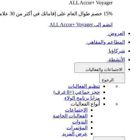
ALL Accor+ Voyager
15% خصم طوال العام على إقاماتك في أكثر من 30 علامة تجارية.
انضم إلى ALL Accor+ Voyager
العروض
المطاعم والمقاهي
شركاؤنا
الأنشطة
الاجتماعات والفعاليات
الرجوع
تنظيم الفعاليات
حجز جماعي (+8 غرف)
مزايا برنامج الولاء
أنواع الفعاليات
الاجتماعات
الفعاليات الخاصة
الندوات
المؤتمرات
عرض المزيد