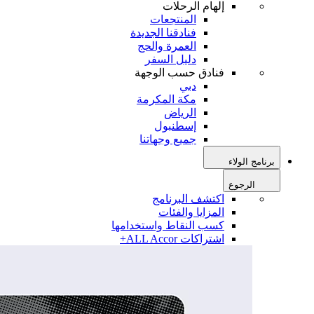
إلهام الرحلات
المنتجعات
فنادقنا الجديدة
العمرة والحج
دليل السفر
فنادق حسب الوجهة
دبي
مكة المكرمة
الرياض
إسطنبول
جميع وجهاتنا
برنامج الولاء
الرجوع
اكتشف البرنامج
المزايا والفئات
كسب النقاط واستخدامها
اشتراكات ALL Accor+