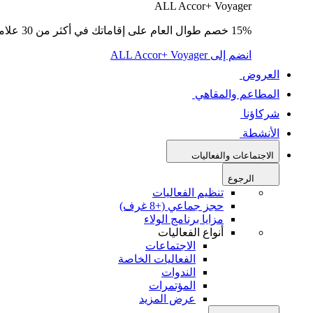
ALL Accor+ Voyager
15% خصم طوال العام على إقاماتك في أكثر من 30 علامة تجارية.
انضم إلى ALL Accor+ Voyager
العروض
المطاعم والمقاهي
شركاؤنا
الأنشطة
الاجتماعات والفعاليات
الرجوع
تنظيم الفعاليات
حجز جماعي (+8 غرف)
مزايا برنامج الولاء
أنواع الفعاليات
الاجتماعات
الفعاليات الخاصة
الندوات
المؤتمرات
عرض المزيد