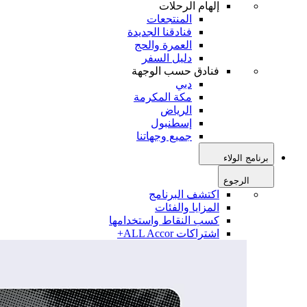
إلهام الرحلات
المنتجعات
فنادقنا الجديدة
العمرة والحج
دليل السفر
فنادق حسب الوجهة
دبي
مكة المكرمة
الرياض
إسطنبول
جميع وجهاتنا
برنامج الولاء
الرجوع
اكتشف البرنامج
المزايا والفئات
كسب النقاط واستخدامها
اشتراكات ALL Accor+