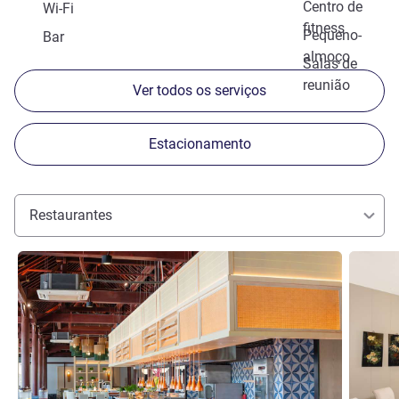
Centro de
Wi-Fi
fitness
Pequeno-
Bar
almoço
Salas de
reunião
Ver todos os serviços
Estacionamento
Restaurantes
Ver detalhes
Ver deta