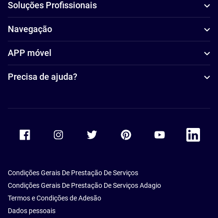
Soluções Profissionais
Navegação
APP móvel
Precisa de ajuda?
Accor Facebook
Accor Instagram
Accor Twitter
Accor Pinterest
Accor Youtube
Accor Li
Condições Gerais De Prestação De Serviços
Condições Gerais De Prestação De Serviços Adagio
Termos e Condições de Adesão
Dados pessoais