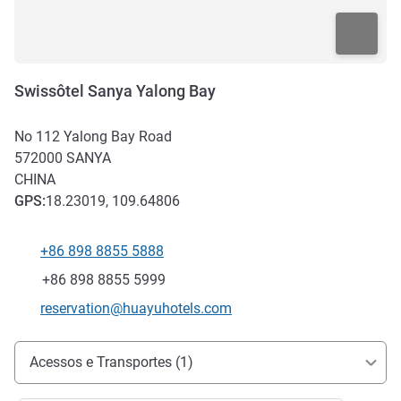
Swissôtel Sanya Yalong Bay
No 112 Yalong Bay Road
572000
SANYA
CHINA
GPS
:
18.23019, 109.64806
+86 898 8855 5888
Telefone
Fax
+86 898 8855 5999
E-mail de contacto
reservation@huayuhotels.com
Acesso e transporte
Acessos e Transportes (1)