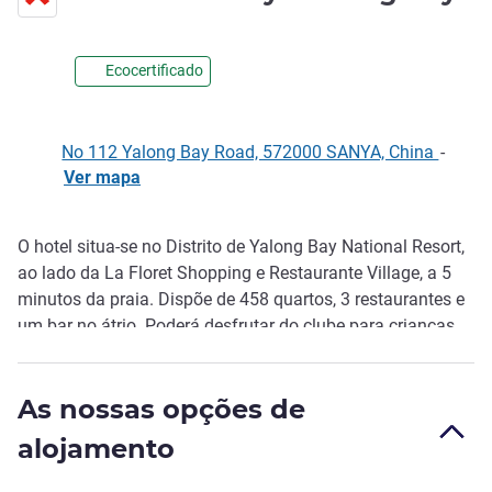
Ecocertificado
No 112 Yalong Bay Road, 572000 SANYA, China
-
Ver mapa
O hotel situa-se no Distrito de Yalong Bay National Resort,
Descrição
ao lado da La Floret Shopping e Restaurante Village, a 5
minutos da praia. Dispõe de 458 quartos, 3 restaurantes e
um bar no átrio. Poderá desfrutar do clube para crianças
totalmente equipado, do centro de fitness e de 3 piscinas
em forma de lagoa. No Swissôtel, queremos que os
As nossas opções de
nossos hóspedes vivam bem a vida, incentivando-os a
desfrutar do presente.
alojamento