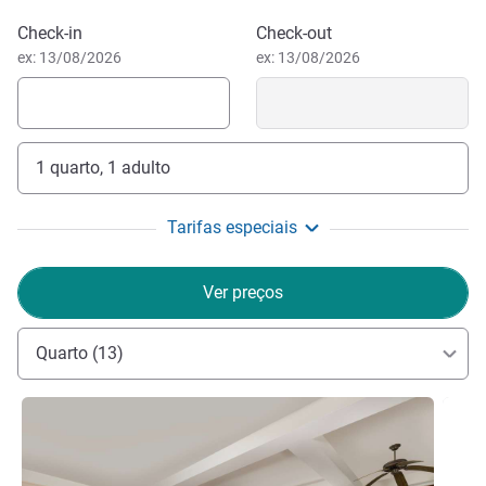
Reservar este hotel
Check-in
Check-out
ex: 13/08/2026
ex: 13/08/2026
1 quarto, 1 adulto
Tarifas especiais
Ver preços
Quarto (13)
Ver detalhes
Ver de