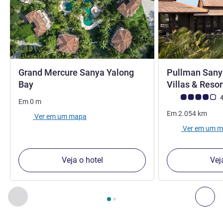
Grand Mercure Sanya Yalong
Pullman Sany
5 estrelas
Bay
Villas & Reso
Nota clientes Avi
4
Em
0
m
Em
2.054
km
Ver em um mapa
Ver em um 
Veja o hotel
Vej
Página
1
de
2
, Os nossos outros estabelecimentos nas proxim
Anterior - Os nossos outros estabelecimentos nas proxim
Seg