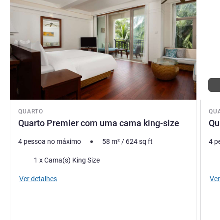
QUARTO
QU
Quarto Premier com uma cama king-size
Qu
4 pessoa no máximo
58
m²
/
624
sq ft
4 p
Cama
Ca
1 x Cama(s) King Size
Ver detalhes
Ver