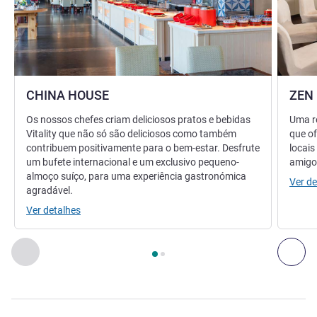
CHINA HOUSE
ZEN
Os nossos chefes criam deliciosos pratos e bebidas
Uma r
Vitality que não só são deliciosos como também
que of
contribuem positivamente para o bem-estar. Desfrute
locais
um bufete internacional e um exclusivo pequeno-
amigos
almoço suíço, para uma experiência gastronómica
Ver de
agradável.
Ver detalhes
Página
1
de
2
, Restaurante 1 : CHINA HOUSE , Restaurante 2 
Anterior - Restaurante
Seg