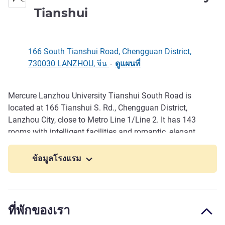
4 ดาว
Tianshui
166 South Tianshui Road, Chengguan District,
730030 LANZHOU, จีน
-
ดูแผนที่
Mercure Lanzhou University Tianshui South Road is
รายละเอียด
located at 166 Tianshui S. Rd., Chengguan District,
Lanzhou City, close to Metro Line 1/Line 2. It has 143
rooms with intelligent facilities and romantic, elegant
French design, and a buffet restaurant ser ving delicious
Chinese and Western breakfast. Plus a fitness center,
ข้อมูลโรงแรม
laundromat and other facilities to cater to the needs of
business travelers.
ที่พักของเรา