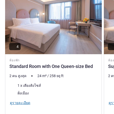
4
ห้องพัก
ห้อง
Standard Room with One Queen-size Bed
Su
2 คน สูงสุด
24
m²
/
258
sq ft
2 ค
เครื่องนอน
เคร
1 x เตียงคิงไซส์
วิว:
วิว:
ฝั่งเมือง
ดูรายละเอียด
ดูร