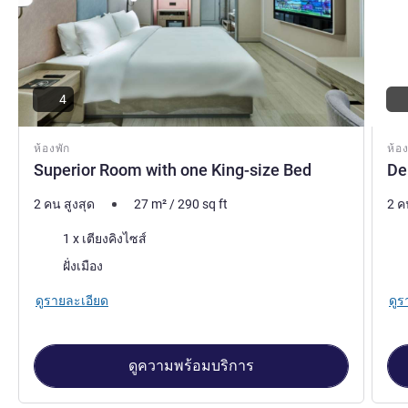
4
ห้องพัก
ห้อง
Superior Room with one King-size Bed
De
2 คน สูงสุด
27
m²
/
290
sq ft
2 ค
เครื่องนอน
เคร
1 x เตียงคิงไซส์
วิว:
วิว:
ฝั่งเมือง
ดูรายละเอียด
ดูร
ดูความพร้อมบริการ