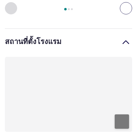
หน้า
1
จาก
3
, ห้องพัก 1 : Superior Room with one King-size B
ก่อนหน้า - ห้องพัก
ถัดไ
สถานที่ตั้งโรงแรม