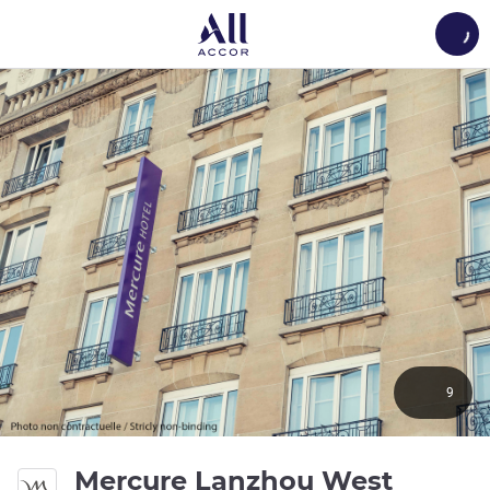
Load
9
4 ดาว
Mercure Lanzhou West