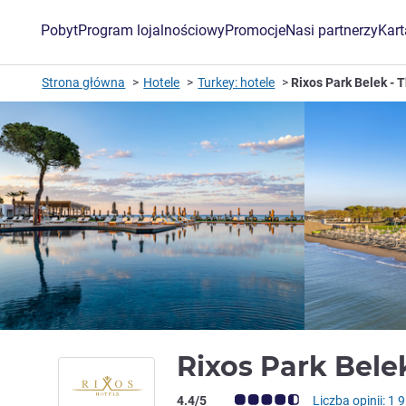
Pobyt
Program lojalnościowy
Promocje
Nasi partnerzy
Kar
Strona główna
Hotele
Turkey: hotele
Rixos Park Belek -
Rixos Park Bele
Ocena klientów (Ocena ALL)
4.4/5
Liczba opinii: 1 