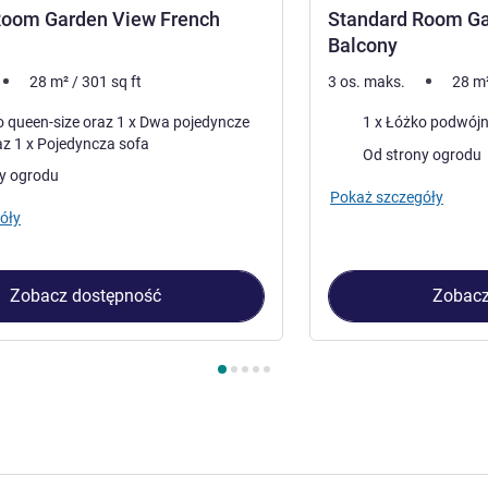
Room Garden View French
Standard Room Ga
Balcony
28
m²
/
301
sq ft
3 os. maks.
28
m
Pościel
n-size oraz 1 x Dwa pojedyncze
łóżka oraz 1 x Pojedyncza sofa
Widoki:
Od strony ogrodu
y ogrodu
Pokaż szczegóły
óły
Zobacz dostępność
Zobacz
kój 1 : Standard Room Garden View French Balcony , Pokój 2 :