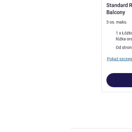
Standard 
Balcony
3 os. maks.
Pościel
1 x Łóżko quee
Widoki:
Od stron
Pokaż szczeg
Strona
1
z
5
, Po