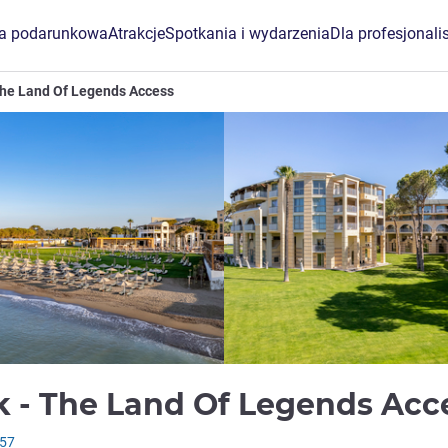
ta podarunkowa
Atrakcje
Spotkania i wydarzenia
Dla profesjonali
 The Land Of Legends Access
k - The Land Of Legends Ac
957