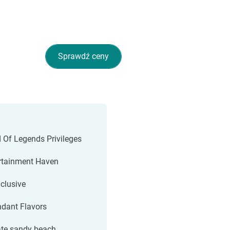
Sprawdź ceny
 Of Legends Privileges
rtainment Haven
nclusive
dant Flavors
ate sandy beach