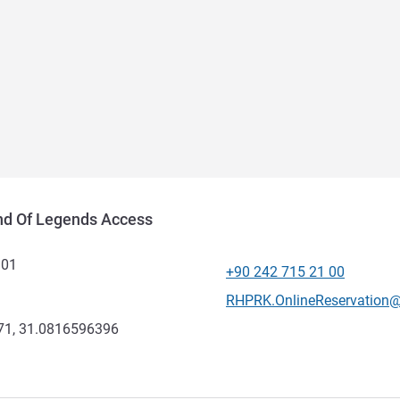
and Of Legends Access
Z01
+90 242 715 21 00
Telefon
Kontaktowy adres e-mail
RHPRK.OnlineReservation@
71, 31.0816596396