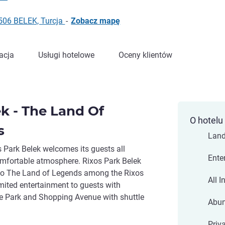
506 BELEK, Turcja
-
Zobacz mapę
acja
Usługi hotelowe
Oceny klientów
k - The Land Of
O hotelu
s
Land
 Park Belek welcomes its guests all
Ente
comfortable atmosphere. Rixos Park Belek
n to The Land of Legends among the Rixos
All I
mited entertainment to guests with
e Park and Shopping Avenue with shuttle
Abun
Priv