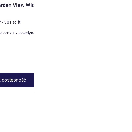
rden View With
Comfort Club Room
3 os. maks.
28
m²
/
301
sq 
²
/
301
sq ft
Pościel
2 x Dwa pojedyncze łóżka oraz 1 x Pojed
sofa
1 x Łóżko podwójne oraz 1 x Pojedyncza sofa
Widoki:
Od strony ogrodu
Pokaż szczegóły
 dostępność
Zobacz dostęp
 Standard Room Garden View With Balcony