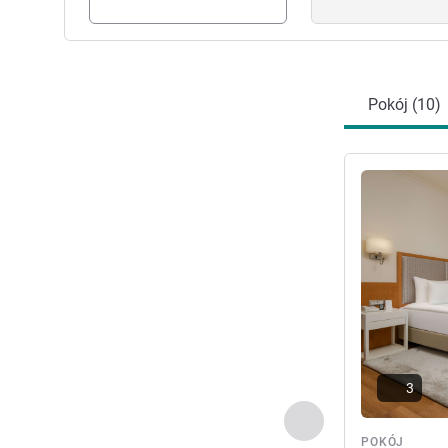
Pokój (10)
Pokaż szczeg
3
Poprzedni - Pokój
POKÓJ