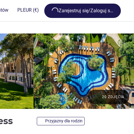
Loading...
stów
PL
EUR
(€)
Zarejestruj się/Zaloguj się
20 ZDJĘCIA
5 gwiazdki
cess
Przyjazny dla rodzin