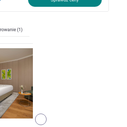
rowanie (1)
Pokaż szczegóły
2
Następny - Pokój
POKÓJ