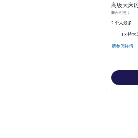
高级大床
非合约照片
2 个人最多
床上用品
1 x 特大
请参阅详情
第
1
页，共
4
页