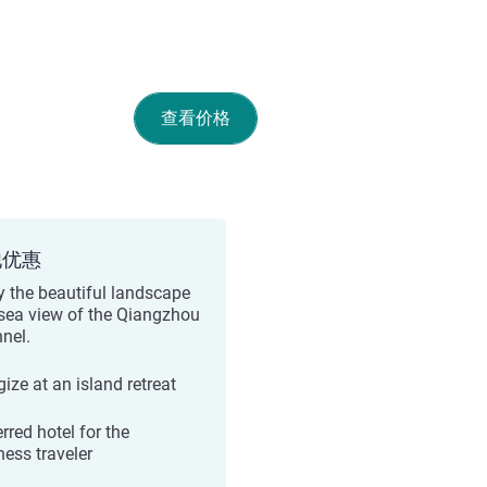
查看价格
他优惠
y the beautiful landscape
sea view of the Qiangzhou
nel.
ize at an island retreat
rred hotel for the
ness traveler