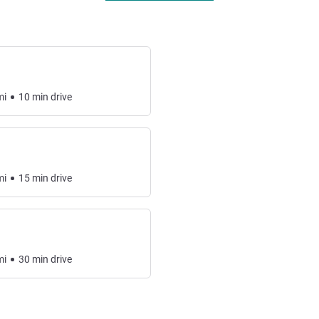
mi
10
min
drive
mi
15
min
drive
mi
30
min
drive