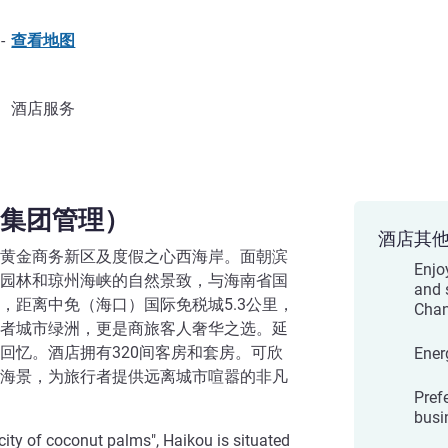
-
查看地图
酒店服务
集团管理）
酒店其
黄金商务新区及度假之心西海岸。面朝滨
Enjo
园林和琼州海峡的自然景致，与海南省国
and 
，距离中免（海口）国际免税城5.3公里，
Chan
者城市绿洲，更是商旅客人奢华之选。延
回忆。酒店拥有320间客房和套房。可欣
Energ
海景，为旅行者提供远离城市喧嚣的非凡
Prefe
busi
city of coconut palms", Haikou is situated