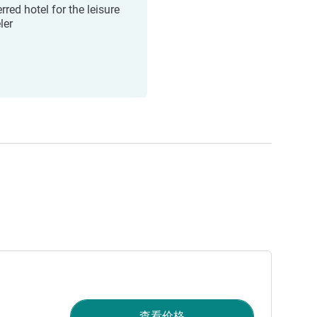
rred hotel for the leisure
ler
查看价格