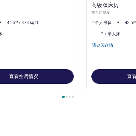
房
高级双床房
非合约照片
44
m²
/
473
sq ft
2 个人最多
43
m²
床上用品
床
2 x 单人床
请参阅详情
查看空房情况
查
, 客房 1 : 高级大床房 , 客房 2 : 高级双床房