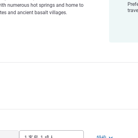
Prefe
 with numerous hot springs and home to
trave
es and ancient basalt villages.
1 客房, 1 成人
特价