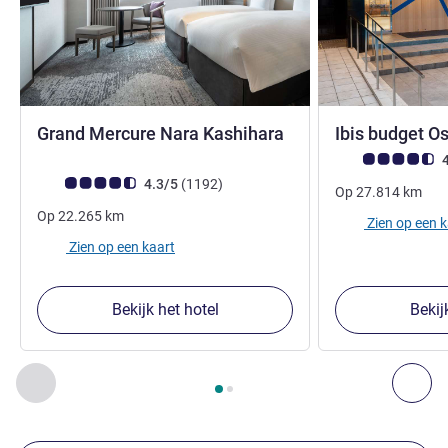
5 sterren
Grand Mercure Nara Kashihara
Ibis budget 
Avis-klantbeoorde
4
Avis-klantbeoordeling (ALL beoordeling)
beoordelingen
4.3/5
(1192
)
Op
27.814
km
Op
22.265
km
Zien op een 
Zien op een kaart
Bekijk het hotel
Bekij
Pagina
1
van
2
, Onze andere etablissementen in de buurt 1 :,
Vorige - Onze andere etablissementen in de buurt
Vol