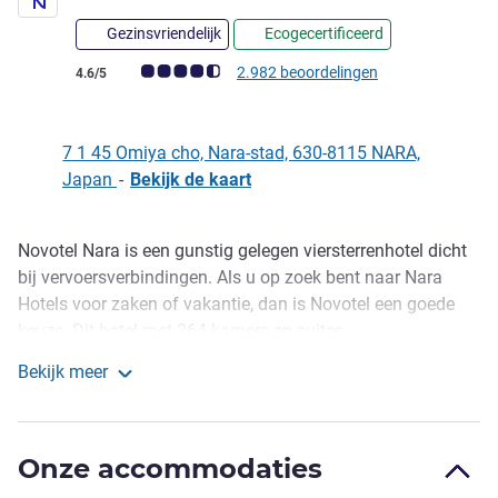
Gezinsvriendelijk
Ecogecertificeerd
Avis-klantbeoordeling (ALL beoordeling)
2.982 beoordelingen
4.6/5
7 1 45 Omiya cho, Nara-stad, 630-8115 NARA,
Japan
-
Bekijk de kaart
Novotel Nara is een gunstig gelegen viersterrenhotel dicht
Omschrijving
bij vervoersverbindingen. Als u op zoek bent naar Nara
Hotels voor zaken of vakantie, dan is Novotel een goede
keuze. Dit hotel met 264 kamers en suites,
evenementenruimten, vergaderruimte, wellness-ruimte en
Bekijk meer
Executive Lounge met terras en prachtig uitzicht over de
Novotel Nara
stad, is het beste hotel in zijn klasse voor korte verblijven of
langere vakanties. Van alle hotels in Nara, Japan, vinkt
Onze accommodaties
Novotel Nara alle vakjes aan voor elke gast.