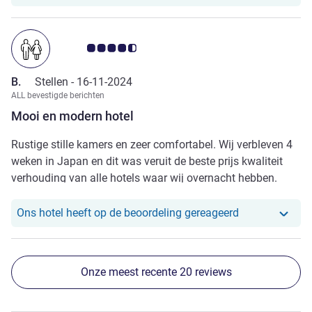
bijzondere tempels in het westen van Nara te bezichtigen,
die een stuk minder druk zijn dan die in de omgeving van
Nara Park.
Avis-klantbeoordeling 4.5/5
B.
Stellen -
16-11-2024
ALL bevestigde berichten
Mooi en modern hotel
Rustige stille kamers en zeer comfortabel. Wij verbleven 4
weken in Japan en dit was veruit de beste prijs kwaliteit
verhouding van alle hotels waar wij overnacht hebben.
Ons hotel heef
Ons hotel heeft op de beoordeling gereageerd
Onze meest recente 20 reviews