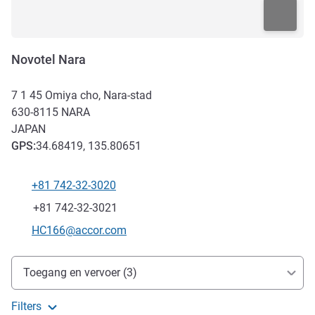
Novotel Nara
7 1 45 Omiya cho, Nara-stad
630-8115
NARA
JAPAN
GPS
:
34.68419, 135.80651
+81 742-32-3020
Telefoon
Fax
+81 742-32-3021
E-mailadres voor contact
HC166@accor.com
Toegang en transport
Toegang en vervoer (3)
Filters