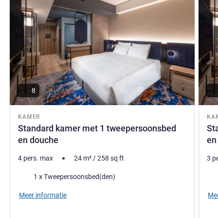
vrienden en collega's uw favoriete wellnessplekken bij
Novotel Nara.
Makoto KAIDA, Hotel Management
8
KAMER
KA
Standard kamer met 1 tweepersoonsbed
St
en douche
en
4 pers. max
24
m²
/
258
sq ft
3 p
Beddengoed
Bed
1 x Tweepersoonsbed(den)
Meer informatie
Mee