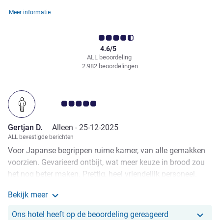
Meer informatie
4.6/5
ALL beoordeling
2.982 beoordelingen
Avis-klantbeoordeling 5.0/5
Gertjan D.
Alleen -
25-12-2025
ALL bevestigde berichten
Voor Japanse begrippen ruime kamer, van alle gemakken
voorzien. Gevarieerd ontbijt, wat meer keuze in brood zou
het nog beter maken. Prettig, heel vriendelijk personeel.
Hotel is een paar honderd meter van Shin-Omiya station
Bekijk meer
(Kintetsu Nara en JR Nara zijn een stuk verder verwijderd,
Meer informatie over de beoordeling van Gertjan D.
20 tot 30 minuten te voet). Maakt het ideaal om de
Ons hotel heef
Ons hotel heeft op de beoordeling gereageerd