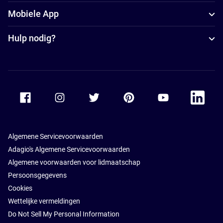
Mobiele App
Hulp nodig?
Accor Facebook
Accor Instagram
Accor Twitter
Accor Pinterest
Accor Youtube
Accor Li
Algemene Servicevoorwaarden
Adagio's Algemene Servicevoorwaarden
Algemene voorwaarden voor lidmaatschap
Persoonsgegevens
Cookies
Wettelijke vermeldingen
Do Not Sell My Personal Information