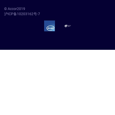
© Accor2019
沪ICP备10203162号-7
SSL Secure – globalSign