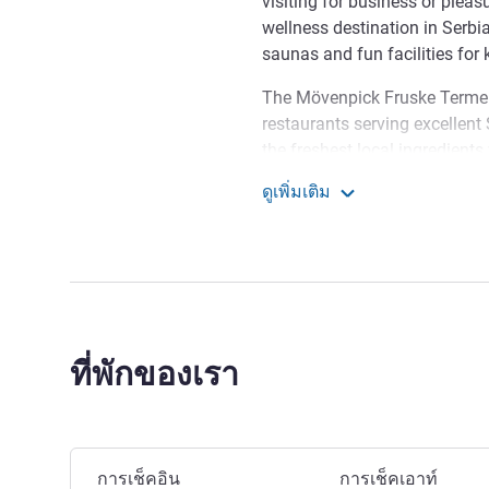
visiting for business or plea
wellness destination in Serbia
saunas and fun facilities for 
The Mövenpick Fruske Terme 
restaurants serving excellent 
the freshest local ingredients
grabbing a bite in the snack b
ดูเพิ่มเติม
balconies, TVs, Wi-Fi and ref
Mövenpick Resort and S
Mövenpick Fruske Terme Resort
spaces for meetings and conf
the latest equipment.
The Team of Mövenpick Re
warm welcome! Enjoy our beaut
ที่พักของเรา
while indulging all your sens
lifetime.
Aleksandar Cicmil ฝ่ายบริห
จองโรงแรมนี้
การเช็คอิน
การเช็คเอาท์