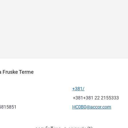
a Fruske Terme
+381/
โทรศัพท์
แฟกซ์
+381+381 22 2155333
อีเมลติดต่อ
95815851
HC0B0@accor.com