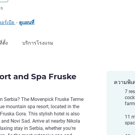
LL)
าร
ซอร์เบีย
-
ดูแผนที่
ที่ตั้ง
บริการโรงแรม
ort and Spa Fruske
ความพิเ
7 re
cock
l in Serbia? The Movenpick Fruske Terme
farm
ue mountain spa resort, located in the
Fruska Gora. This stylish hotel is also
11 m
 and Novi Sad. Arrive at nearby Nikola
spac
laxing stay in Serbia, whether you're