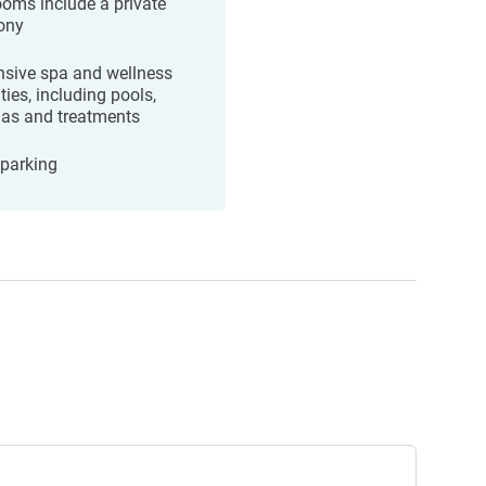
rooms include a private
ony
nsive spa and wellness
ities, including pools,
as and treatments
 parking