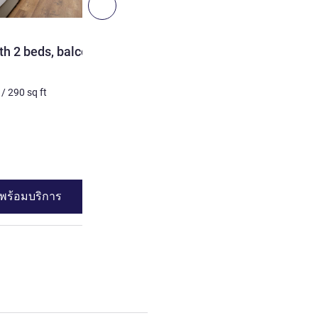
ถัดไป - ห้องพัก
ห้องพัก
h 2 beds, balcony and
Superior Room with 2 bed
3 คน สูงสุด
27
m²
/
290
sq 
/
290
sq ft
เครื่องนอน
2 x เตียงเดี่ยว
ดูรายละเอียด
พร้อมบริการ
ดูความพร้อมบร
Standard Room with 2 beds, balcony and Pool View