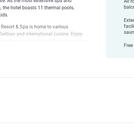
sure. As the most extensive spa and
All 
balc
, the hotel boasts 11 thermal pools,
kids.
Exte
facil
Resort & Spa is home to various
saun
Serbian and international cuisine. Enjoy
 whether dining in the all-day restaurant or
Free
ar. All rooms and suites have private
reshments. Visiting on business? The
pa Fruske Terme
 & Spa offers 11 flexible top-floor
erences, boasting mountain views and all
sort and Spa Fruske Terme wishes you a
iful resort and exceptional facilities
es and creating lasting moments for a
ารโรงแรม