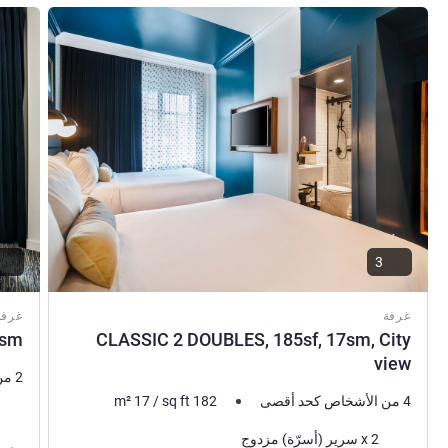
راجع التفاصيل
راجع ال
3
غرفة
غرفة
sm,
CLASSIC 2 DOUBLES, 185sf, 17sm, City
view
2 من الأشخاص كحد أقصى
4 من الأشخاص كحد أقصى
182
sq ft
/
17
m²
فرش 
فرش السرير
2 x سرير (أسرّة) مزدوج