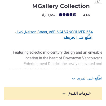
4 نجوم
MGallery Collection
ملاحظة أراء العملاء (رأي ALL)
1,652 أراء
4.4/5
654 Nelson Street, V6B 6K4 VANCOUVER, كندا
-
اطّلع على الخريطة
Featuring eclectic mid-century design and an enviable
الوصف
location in the heart of Downtown Vancouver's
Entertainment District, the newly renovated and
iconoclastic Hotel Belmont Vancouver MGallery offers a
unique boutique hotel experience with state-of-the-art
اطّلِع على المزيد
accommodations and onsite food and beverage that will
Hotel Belmont Vancouver - MGallery Collection
for sure delight all your senses. The nearby Yaletown also
offers some of the city's best restaurants. Fans can also
علومات الفندق
catch a concert or a game at the world-class Rogers Arena
and BC Place Stadium.