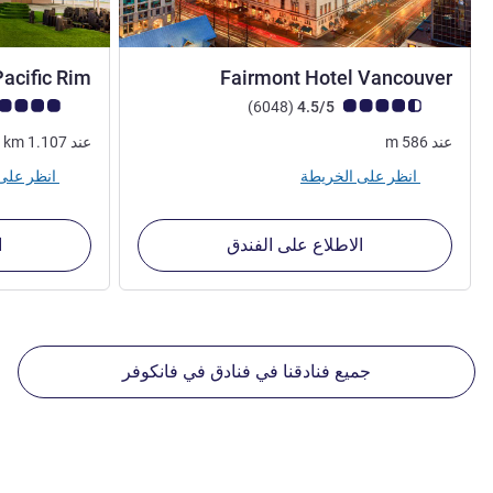
4 نجوم
acific Rim
Fairmont Hotel Vancouver
ملاحظة أراء العملاء (رأي ALL)
أراء
ملاحظة أراء العملا
)
(6048
4.5/5
عند
586
m
عند
1.107
km
انظر على الخريطة
انظر على الخريطة
الاطلاع على الفندق
ا
جميع فنادقنا في فنادق في فانكوفر