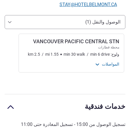
تواصل معنا عبر البريد الإلكتروني
STAY@HOTELBELMONT.CA
الوصول والتنقل
الوصول والنقل (1)
VANCOUVER PACIFIC CENTRAL STN
محطة قطارات
ولوج:
drive
6
min
/
walk
30
min
1.55
mi
/
2.5
km
المواصلات
خدمات فندقية
تسجيل الوصول من
15:00
- تسجيل المغادرة حتى
11:00