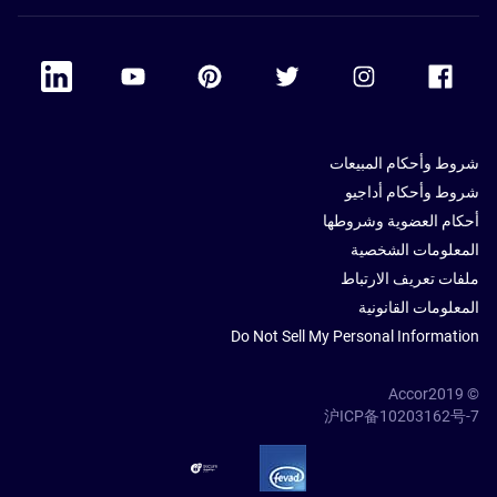
 Linkedin
Accor Youtube
Accor Pinterest
Accor Twitter
Accor Instagram
Accor Facebook
شروط وأحكام المبيعات
شروط وأحكام أداجيو
أحكام العضوية وشروطها
المعلومات الشخصية
ملفات تعريف الارتباط
المعلومات القانونية
Do Not Sell My Personal Information
© Accor2019
沪ICP备10203162号-7
SSL Secure – globalSign