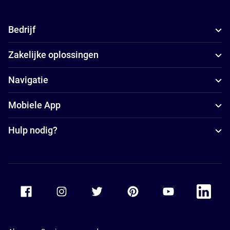
Bedrijf
Zakelijke oplossingen
Navigatie
Mobiele App
Hulp nodig?
Accor Facebook
Accor Instagram
Accor Twitter
Accor Pinterest
Accor Youtube
Accor Li