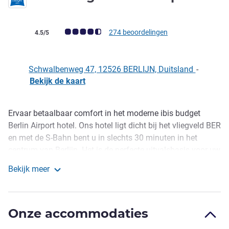
Avis-klantbeoordeling (ALL beoordeling)
274 beoordelingen
4.5/5
Schwalbenweg 47, 12526 BERLIJN, Duitsland
-
Bekijk de kaart
Ervaar betaalbaar comfort in het moderne ibis budget
Omschrijving
Berlin Airport hotel. Ons hotel ligt dicht bij het vliegveld BER
en met de S-Bahn bent u in slechts 30 minuten in het
centrum van Berlijn. Het is de perfecte uitvalsbasis voor uw
stedelijke avontuur. Doe na een ontspannende nachtrust
Bekijk meer
nieuwe energie op met ons uitgebreide ontbijtbuffet.
ibis budget Berlin Airport
Voel u thuis bij het onlangs geopende ibis Budget Berlin
Airport met snelle WiFi, een evenwichtig ontbijtbuffet, een
Onze accommodaties
grote parkeerplaats buiten en een minimarkt. Alle kamers