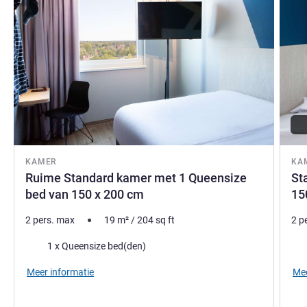
KAMER
KA
Ruime Standard kamer met 1 Queensize
St
bed van 150 x 200 cm
15
2 pers. max
19
m²
/
204
sq ft
2 p
Beddengoed
Bed
1 x Queensize bed(den)
Meer informatie
Mee