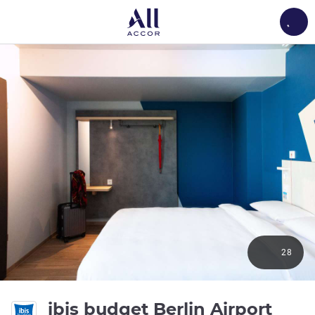
Load
28
2,5 s
ibis budget Berlin Airport