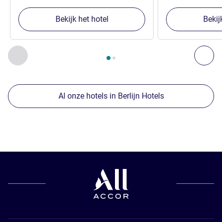
Bekijk het hotel
Bekij
Pagina
1
van
2
, Onze andere etablissementen in de buurt 1 :,
Vorige - Onze andere etablissementen in de buurt
Vol
Al onze hotels in Berlijn Hotels