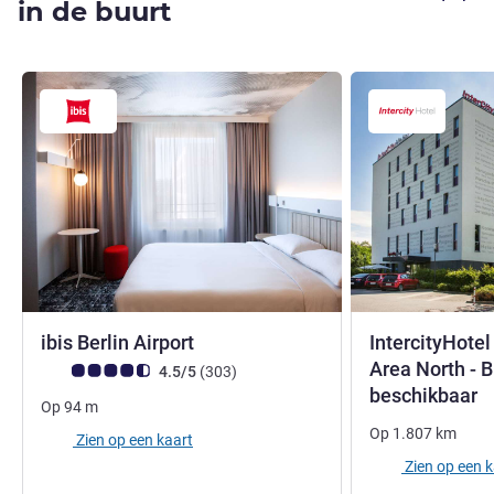
in de buurt
3 sterren
ibis Berlin Airport
IntercityHotel
Area North - 
Avis-klantbeoordeling (ALL beoordeling)
beoordelingen
4.5/5
(303
)
4
beschikbaar
Op
94
m
Op
1.807
km
Zien op een kaart
Zien op een 