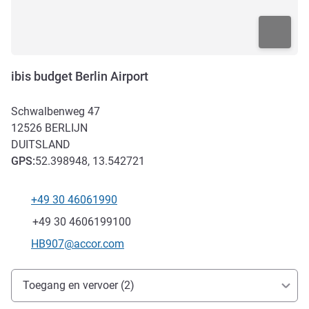
ibis budget Berlin Airport
Schwalbenweg 47
12526
BERLIJN
DUITSLAND
GPS
:
52.398948, 13.542721
+49 30 46061990
Telefoon
Fax
+49 30 4606199100
E-mailadres voor contact
HB907@accor.com
Toegang en transport
Toegang en vervoer (2)