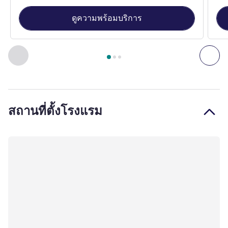
ดูความพร้อมบริการ
หน้า
1
จาก
3
, ห้องพัก 1 : Superior Room with one King-size B
ก่อนหน้า - ห้องพัก
ถัดไ
สถานที่ตั้งโรงแรม