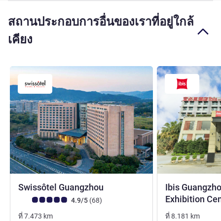
สถานประกอบการอื่นของเราที่อยู่ใกล้
เคียง
5 ดาว
Swissôtel Guangzhou
Ibis Guangzho
Exhibition Ce
คะแนนความคิดเห็นจากแขก (เรทติ้งบน ALL)
รีวิว รายการ
4.9/5
(68
)
ที่
7.473
km
ที่
8.181
km