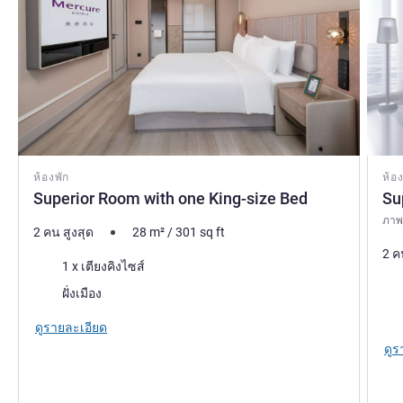
ห้องพัก
ห้อง
Superior Room with one King-size Bed
Su
ภาพถ
2 คน สูงสุด
28
m²
/
301
sq ft
2 ค
เครื่องนอน
1 x เตียงคิงไซส์
เคร
วิว:
ฝั่งเมือง
วิว:
ดูรายละเอียด
ดูร