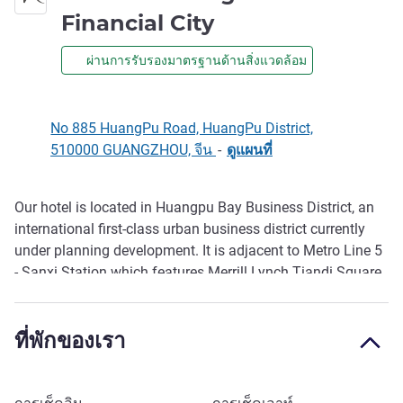
4 ดาว
Financial City
ผ่านการรับรองมาตรฐานด้านสิ่งแวดล้อม
No 885 HuangPu Road, HuangPu District,
510000 GUANGZHOU, จีน
-
ดูแผนที่
Our hotel is located in Huangpu Bay Business District, an
รายละเอียด
international first-class urban business district currently
under planning development. It is adjacent to Metro Line 5
- Sanxi Station which features Merrill Lynch Tiandi Square,
IKEA, and Sam's Cl ub Store. The hotel has a variety 25-50
m², intelligent room types to choose from.
ที่พักของเรา