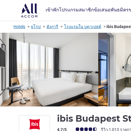
เข้าพัก
โปรแกรมสมาชิก
ข้อเสนอ
พันธมิตร
Hotels
ยุโรป
ฮังการี
โรงแรมใน บูดาเปสต์
ibis Budapes
ibis Budapest 
คะแนนความคิดเห็นจากแขก (เรทติ้งบน A
4.7/5
รีวิว 1,013 รายก