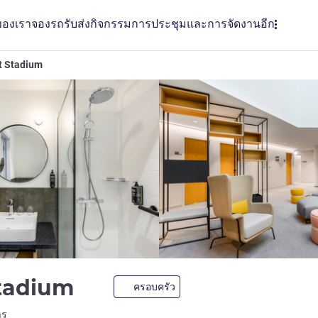
ของเรา
จองรถรับส่ง
กิจกรรม
การประชุมและการจัดงาน
อีก
t Stadium
3 ดาว
Stadium
ครอบครัว
LL)
าร