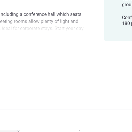
grou
including a conference hall which seats
Conf
meeting rooms allow plenty of light and
180 
ideal for corporate stays. Start your day
ooftop running track and during the day or
quality F&B services in our Restaurant,
Grab'n Go.
hotel in Budapest, located next to
me. Immerse yourself in modern
e enjoying easy access to both city
icts. Daniel Vetlenyi, General Manager
รงแรม