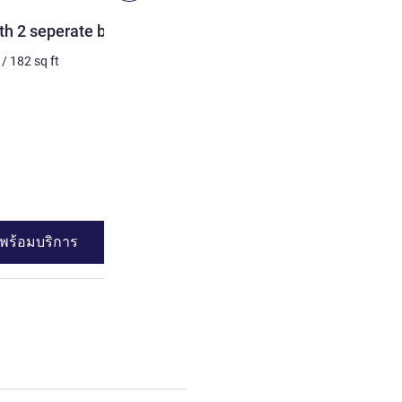
ห้องพัก
h 2 seperate beds
Standard Room with 2 se
balcony
/
182
sq ft
2 คน สูงสุด
17
m²
/
182
sq 
เครื่องนอน
2 x เตียงแฝด
วิว:
ฝั่งสนาม
ดูรายละเอียด
พร้อมบริการ
ดูความพร้อมบร
rd Room with 2 seperate beds