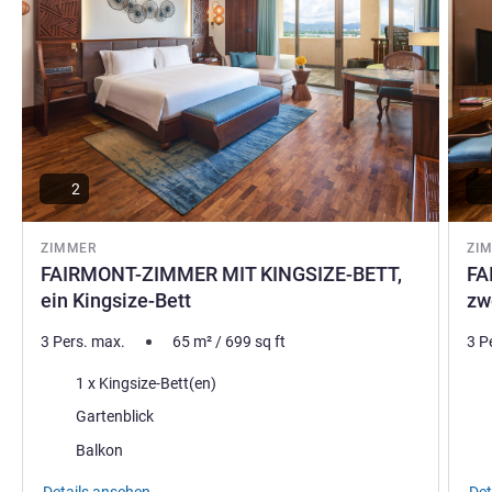
2
ZIMMER
ZI
FAIRMONT-ZIMMER MIT KINGSIZE-BETT,
FA
ein Kingsize-Bett
zw
3 Pers. max.
65
m²
/
699
sq ft
3 P
Bettwäsche
Bet
1 x Kingsize-Bett(en)
Aussicht:
Aus
Gartenblick
Vorteile der Unterkunft :
Vort
Balkon
Details ansehen
Det