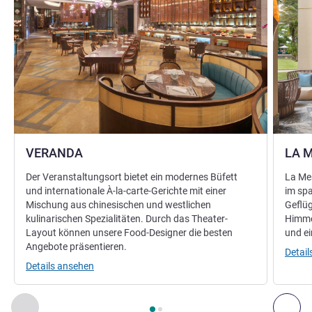
VERANDA
LA 
Der Veranstaltungsort bietet ein modernes Büfett
La Mes
und internationale À-la-carte-Gerichte mit einer
im spa
Mischung aus chinesischen und westlichen
Geflüg
kulinarischen Spezialitäten. Durch das Theater-
Himmel
Layout können unsere Food-Designer die besten
und e
Angebote präsentieren.
Detai
Details ansehen
Seite
1
von
2
, Restaurant 1 : VERANDA , Restaurant 2 : LA M
Zurück - Restaurant
Wei