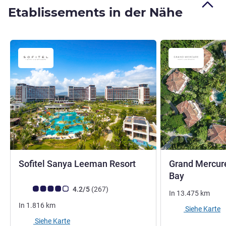
Etablissements in der Nähe
5 Sterne
Sofitel Sanya Leeman Resort
Grand Mercur
5 Sterne
Bay
Note Kundenmeinungen (Bewertung ALL)
Bewertungen
4.2/5
(267
)
In
13.475
km
In
1.816
km
Siehe Karte
Siehe Karte