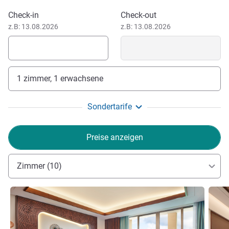
Sanya ist eine Touristenattraktion, die für ihre Natur und
Dieses Hotel buchen
Check-in
Check-out
den Meerblick berühmt ist.
z.B: 13.08.2026
z.B: 13.08.2026
1 zimmer, 1 erwachsene
Sondertarife
Preise anzeigen
Zimmer (10)
Details ansehen
Detail