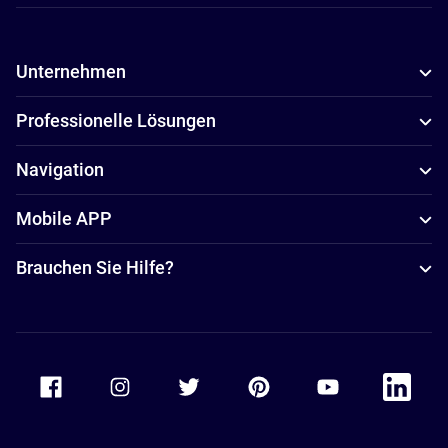
Unternehmen
Professionelle Lösungen
Navigation
Mobile APP
Brauchen Sie Hilfe?
Accor Facebook
Accor Instagram
Accor Twitter
Accor Pinterest
Accor Youtube
Accor Li