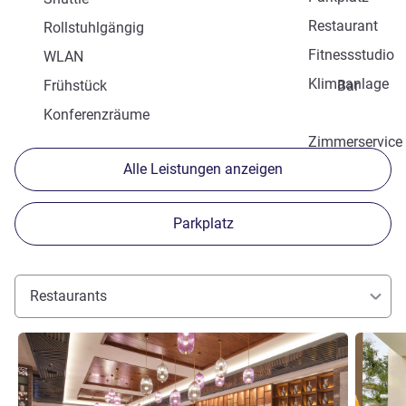
Restaurant
Rollstuhlgängig
Fitnessstudio
WLAN
Klimaanlage
Frühstück
Bar
Konferenzräume
Zimmerservice
Alle Leistungen anzeigen
Parkplatz
Restaurants
Details ansehen
Details 