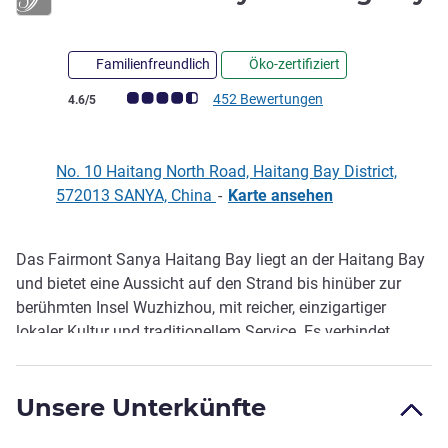
5 Sterne
Familienfreundlich
Öko-zertifiziert
Note Kundenmeinungen (Bewertung ALL)
452 Bewertungen
4.6/5
No. 10 Haitang North Road, Haitang Bay District,
572013 SANYA, China
-
Karte ansehen
Das Fairmont Sanya Haitang Bay liegt an der Haitang Bay
Beschreibung
und bietet eine Aussicht auf den Strand bis hinüber zur
berühmten Insel Wuzhizhou, mit reicher, einzigartiger
lokaler Kultur und traditionellem Service. Es verbindet
globale Gastfreundschaft mit lokalen Gepflogenheiten. So
erleben Sie erfrischenden Luxus, einfallsreiche Speisen und
Unsere Unterkünfte
Getränke sowie kreative Erholungs- und Wellnessangebote
für einen unvergesslichen Aufenthalt.