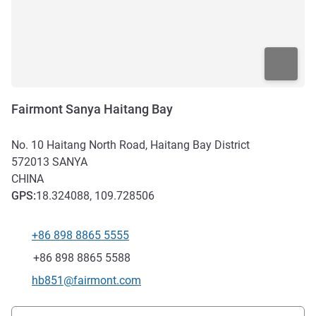
Fairmont Sanya Haitang Bay
No. 10 Haitang North Road, Haitang Bay District
572013
SANYA
CHINA
GPS
:
18.324088, 109.728506
+86 898 8865 5555
Tel
Fax
+86 898 8865 5588
Kontakt-E-Mail
hb851@fairmont.com
Erreichbarkeit und Anbindung