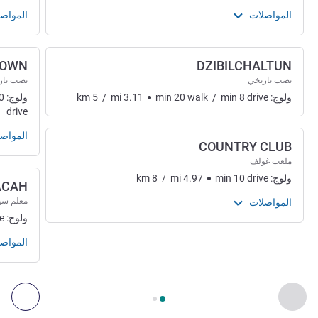
المواصلات
المواص
TOWN
DZIBILCHALTUN
نصب تاريخي
نصب تار
ولوج:
drive
8
min
/
walk
20
min
3.11
mi
/
5
km
ولوج:
0
drive
المواص
COUNTRY CLUB
ملعب غولف
ولوج:
drive
10
min
4.97
mi
/
8
km
ACAH
معلم سي
المواصلات
ولوج:
e
المواص
الصفحة
1
من
2
, الفن والثقافة والترفيه 1 :, الفن والثقافة والترفيه 2 :
السابق - الفن والثقافة والترفيه
التال