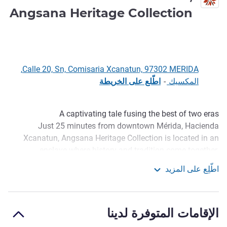
Angsana Heritage Collection
5 نجوم
Calle 20, Sn, Comisaria Xcanatun, 97302 MERIDA,
المكسيك
-
اطّلع على الخريطة
A captivating tale fusing the best of two eras
الوصف
Just 25 minutes from downtown Mérida, Hacienda
Xcanatun, Angsana Heritage Collection is located in an
enclave where history and tradition come together.
Restored to its 18th-century grandeur, it is one of the most
اطّلِع على المزيد
iconic henequen (sisal) haciendas in the Yucatan.
Hacienda Xcanatun, Angsana Heritage Collection
This luxury hacienda in Mexico features 18 historic suites
that fuse contemporary details with local touches and 36
الإقامات المتوفرة لدينا
brand new, exquisitely designed suites.