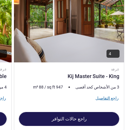
4
غرفة
غرفة
ble
Kij Master Suite - King
3 من الأشخاص كحد أقصى
947
sq ft
/
88
m²
4 من الأشخاص كحد أقصى
راجع التفاصيل
راجع
راجع حالات التوافر