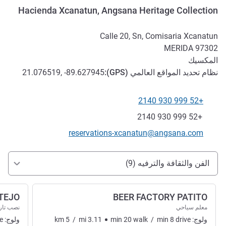
Hacienda Xcanatun, Angsana Heritage Collection
Calle 20, Sn, Comisaria Xcanatun
MERIDA
97302
المكسيك
نظام تحديد المواقع العالمي (
GPS
):
21.076519, -89.627945
+52 999 930 2140
الهاتف
فاكس
+52 999 930 2140
تواصل معنا عبر البريد الإلكتروني
reservations-xcanatun@angsana.com
الوصول والتنقل
الفن والثقافة والترفيه (9)
TEJO
BEER FACTORY PATITO
معلم سياحي
نصب تار
ولوج:
drive
8
min
/
walk
20
min
3.11
mi
/
5
km
ولوج:
e