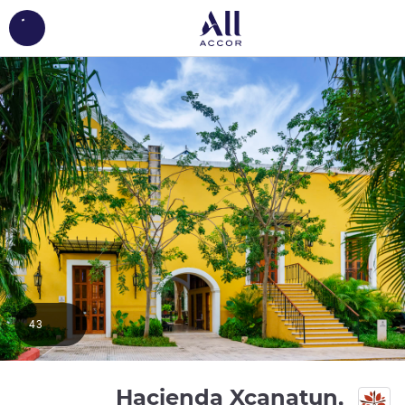
ing...
43
Hacienda Xcanatun,