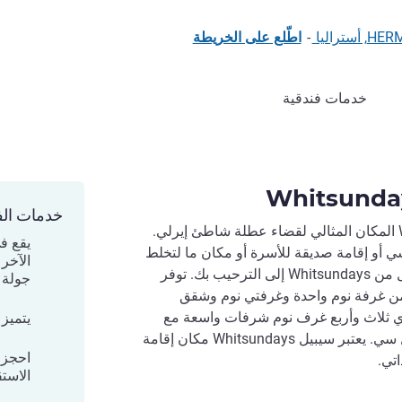
-
اطّلع على الخريطة
خدمات فندقية
خدمات الف
يخلق ذا سيبيل من Whitsundays المكان المثالي لقضاء عطلة شاطئ إيرلي.
يقع ف
 أو إقامة صديقة للأسرة أو مكان ما لتخلط
الآخر 
بين العمل والمتعة تتطلع ذا سيبيل من Whitsundays إلى الترحيب بك. توفر
جولة Great Barrier Reef النهارية
من غرفة نوم واحدة وغرفتي نوم وشقق
ي ثلاث وأربع غرف نوم شرفات واسعة مع
يتميز 
إطلالات على ميناء إيرلي وكورال سي. يعتبر سيبيل Whitsundays مكان إقامة
احجز 
تي.
الاست