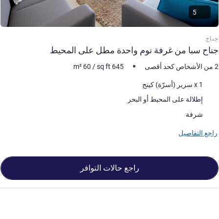
5
جناح
جناح سبا من غرفة نوم واحدة مطل على المحيط
2 من الأشخاص كحد أقصى
645
sq ft
/
60
m²
فرش السرير
1 x سرير (أسرّة) كينج
المناظر:
إطلالة على المحيط أو البحر
أكثر أماكن الإقامة:
شرفة
راجع التفاصيل
راجع حالات التوافر