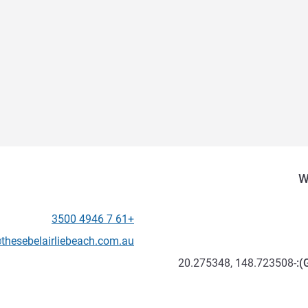
+61 7 4946 3500
الهاتف
تواصل معنا عبر البريد الإلكترون
thesebelairliebeach.com.au
-20.275348, 148.723508
):