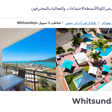
شركاؤنا
الأنشطة
الاجتماعات والفعاليات
المحترفون
 صنداي
فنادق في ايرلي بيتش
شاطئ ذا سيبيل Whitsundays
4.5 نجوم