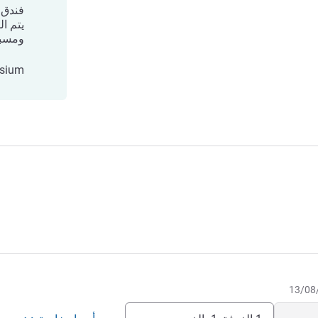
فندق 
يتم ال
ومسبح
asium