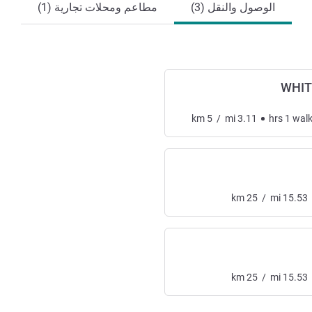
الوصول والنقل (3)
مطاعم ومحلات تجارية (1)
km
5
/
mi
3.11
hrs
1
wal
km
25
/
mi
15.53
km
25
/
mi
15.53