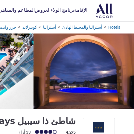
الإقامة
برنامج الولاء
العروض
المطاعم والمقاهي
Hotels
أستراليا والمحيط الهادئ
أستراليا
كوينزلاند
جزر وايت
شاطئ ذا سيبيل Whitsundays
ملاحظة أراء العملاء (رأي ALL)
4.2/5
33 أراء