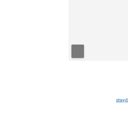
ي
stay@