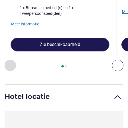
Beddengoed
1 x Bureau en bed-set(s) en 1 x
Mee
Tweepersoonsbed(den)
Meer informatie
Zie beschikbaarheid
Pagina
1
van
2
, Kamer 1 : DRIEPERSOONSKAMER met 1 tweepe
Vorige - Kamer
Vol
Hotel locatie