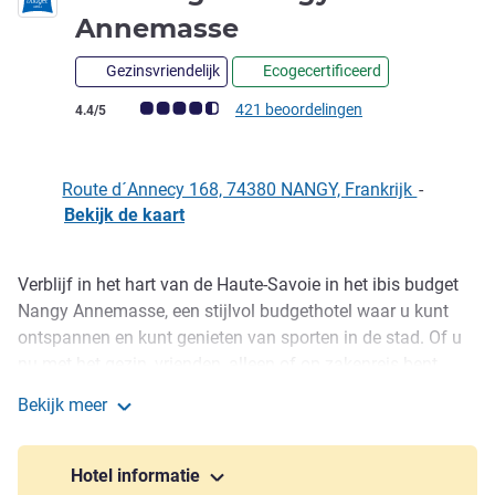
2 sterren
Annemasse
Gezinsvriendelijk
Ecogecertificeerd
Avis-klantbeoordeling (ALL beoordeling)
421 beoordelingen
4.4/5
Route d´Annecy 168, 74380 NANGY, Frankrijk
-
Bekijk de kaart
Verblijf in het hart van de Haute-Savoie in het ibis budget
Omschrijving
Nangy Annemasse, een stijlvol budgethotel waar u kunt
ontspannen en kunt genieten van sporten in de stad. Of u
nu met het gezin, vrienden, alleen of op zakenreis bent,
geniet van een levendige en dynamische ervaring in onze
Bekijk meer
gemeenschappelijke ruimten in een gezellige en moderne
ibis budget Nangy Annemasse
omgeving. Het hotel heeft 76 nieuwe kamers voor ultiem
comfort en een ontspannen verblijf.
Hotel informatie