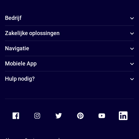
Bedrijf
Zakelijke oplossingen
Navigatie
Mobiele App
Hulp nodig?
Accor Facebook
Accor Instagram
Accor Twitter
Accor Pinterest
Accor Youtube
Accor Li