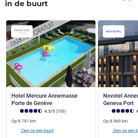
in de buurt
Hotel Mercure Annemasse
Novotel Anne
4 sterren
4
Porte de Genève
Geneva Port
Avis-klantbeoordeling (ALL beoordeling)
beoordelingen
Avis-klantbeoorde
4.3/5
(706
)
4
Op
8.791
km
Op
8.969
km
Zien op een kaart
Zien op een 