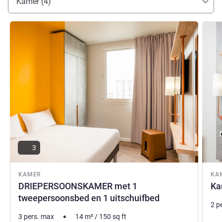
Kamer (4)
maken
Sandra BERTHOUD, Hotel Management
Meer informatie
Meer i
3
KAMER
KA
DRIEPERSOONSKAMER met 1
Ka
tweepersoonsbed en 1 uitschuifbed
2 p
3 pers. max
14
m²
/
150
sq ft
Bed