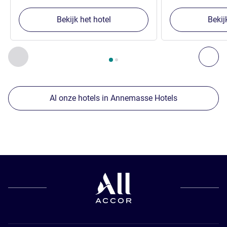
Bekijk het hotel
Bekij
Pagina
1
van
2
, Onze andere etablissementen in de buurt 1 :,
Vorige - Onze andere etablissementen in de buurt
Vol
Al onze hotels in Annemasse Hotels