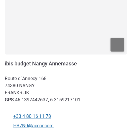
ibis budget Nangy Annemasse
Route d´Annecy 168
74380
NANGY
FRANKRIJK
GPS
:
46.1397442637, 6.3159217101
+33 4 80 16 11 78
Telefoon
E-mailadres voor contact
HB7N0@accor.com