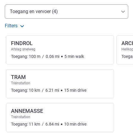
Toegang en transport
Toegang en vervoer (4)
Filters
FINDROL
ARC
Afslag snelweg
Heliko
Toegang:
100
m
/
0.06
mi
5
min
walk
Toega
TRAM
Treinstation
Toegang:
10
km
/
6.21
mi
15
min
drive
ANNEMASSE
Treinstation
Toegang:
11
km
/
6.84
mi
10
min
drive