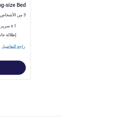
ng-size Bed
3 من الأشخاص كحد أقصى
فرش السرير
1 x سرير (أسرّة) كينج
المناظر:
إطلالة جا
راجع التفاصيل
الصفحة
1
من
3
, غرفة 1 :  with One King-size Bed