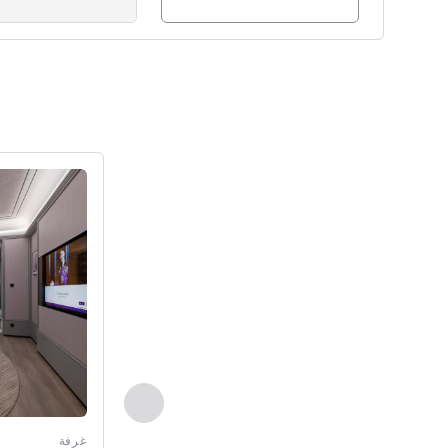
راجع التفاصيل
السابق - غرفة
غرفة