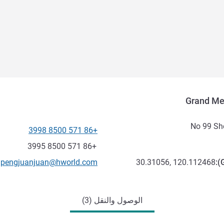
Grand Me
No 99 Sh
+86 571 8500 3998
الهاتف
فاكس
+86 571 8500 3995
تواصل معنا عبر البريد الإلكترون
pengjuanjuan@hworld.com
30.31056, 120.112468
):
الوصول والنقل (3)