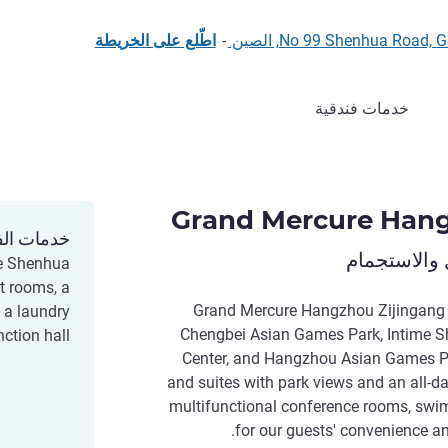
No 99 Shenhua Ro, الصين
-
اطّلع على الخريطة
خدمات فندقية
Grand Mercure Hang
خدمات الف
 والاستجمام
he Shenhua
t rooms, a
Grand Mercure Hangzhou Zijingang i
, a laundry
Chengbei Asian Games Park, Intime S
ction hall.
Center, and Hangzhou Asian Games P
and suites with park views and an all-da
multifunctional conference rooms, swim
for our guests' convenience an