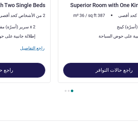
th Two Single Beds
Superior Room with One Ki
387
sq ft
/
36
m²
2 من الأشخاص كحد أقصى
فرش السرير
2 x سرير (أسرّة) مفرد
المناظر:
نبية على حوض السباحة
إطلالة جانبية على ح
راجع التفاصيل
راجع حالات التوافر
راجع حا
Superior Room , غرفة 2 : Superior Room with Two Single Beds