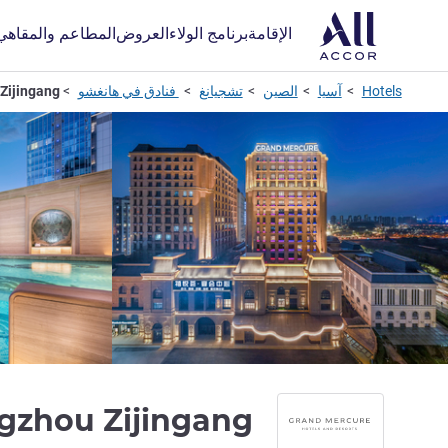
الإقامة
برنامج الولاء
العروض
المطاعم والمقاهي
Hotels
آسيا
الصين
تشجيانغ
فنادق في هانغشو
Zijingang
gzhou Zijingang