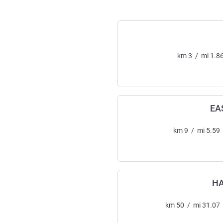
km
3
/
mi
1.8
EA
km
9
/
mi
5.59
HA
km
50
/
mi
31.07