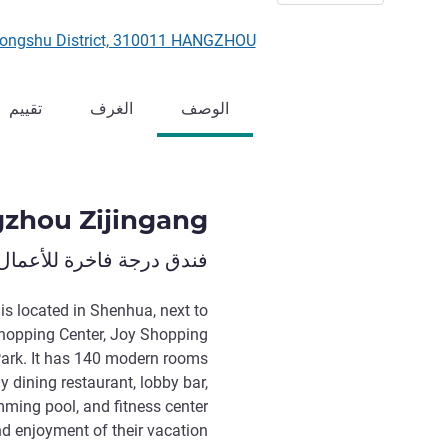
ad, Gongshu District, 310011 HANGZHOU
الوصف
الغرف
تقييم
zhou Zijingang
فندق درجة فاخرة للأعمال
s located in Shenhua, next to
hopping Center, Joy Shopping
ark. It has 140 modern rooms
y dining restaurant, lobby bar,
ming pool, and fitness center
d enjoyment of their vacation.