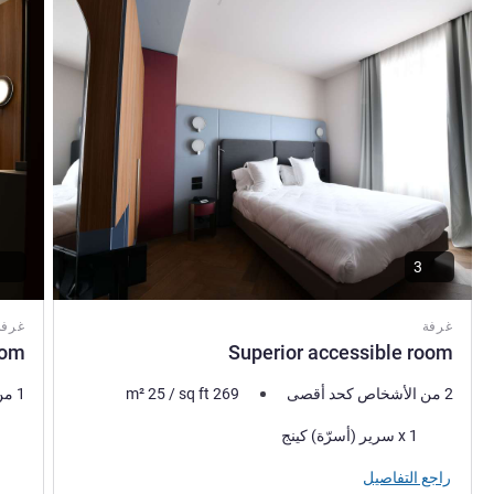
3
غرفة
غرفة
oom
Superior accessible room
2 من الأشخاص كحد أقصى
269
sq ft
/
25
m²
1 من الأشخاص كحد أقصى
فرش السرير
فرش 
1 x سرير (أسرّة) كينج
راجع التفاصيل