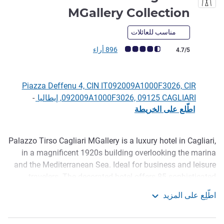
5 نجوم
MGallery Collection
مناسب للعائلات
ملاحظة أراء العملاء (رأي ALL)
896 أراء
4.7/5
Piazza Deffenu 4, CIN IT092009A1000F3026, CIR
092009A1000F3026, 09125 CAGLIARI, إيطاليا
-
اطّلع على الخريطة
Palazzo Tirso Cagliari MGallery is a luxury hotel in Cagliari,
الوصف
in a magnificent 1920s building overlooking the marina
and the Mediterranean Sea. Ideal for business and leisure
travelers. The decorated hotel offers 85 sophisticated
rooms, two elegant restaurants and an exclusive rooftop
اطّلِع على المزيد
with breathtaking views. Also included: Spa by L Occitane,
Palazzo Tirso Hotel Cagliari - MGallery Collection
gym and 3 meeting rooms for up to 90 people.