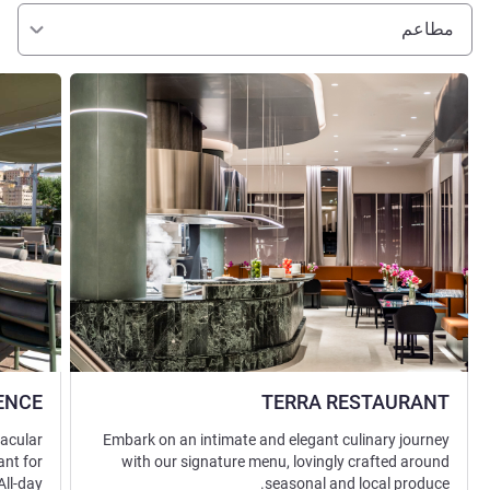
مطاعم
راجع التفاصيل
راجع التفا
ENCE
TERRA RESTAURANT
tacular
Embark on an intimate and elegant culinary journey
ant for
with our signature menu, lovingly crafted around
All-day
seasonal and local produce.