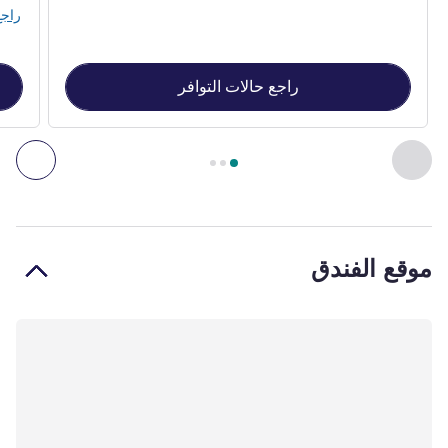
راجع
راجع حالات التوافر
الصفحة
1
من
3
, غرفة 1 : Superior accessible room , غرفة 2 : Classic room
السابق - غرفة
التال
موقع الفندق