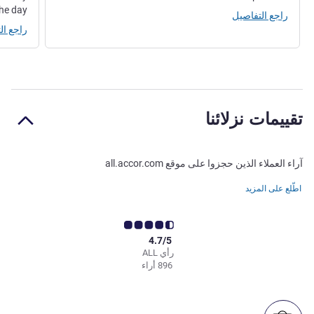
he day.
راجع التفاصيل
راجع ال
تقييمات نزلائنا
آراء العملاء الذين حجزوا على موقع all.accor.com
اطّلع على المزيد
4.7/5
رأي ALL
896 أراء