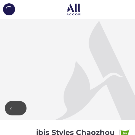
ing...
2
ibis Styles Chaozhou