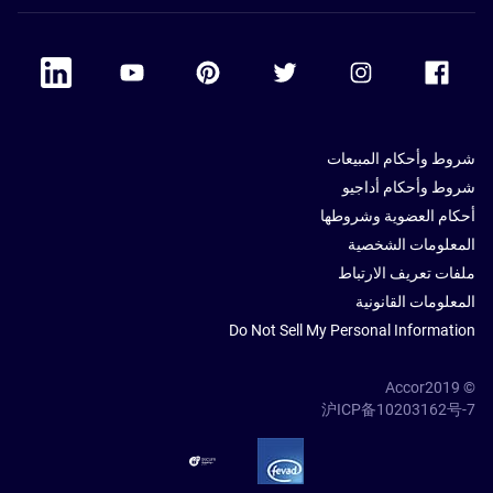
 Linkedin
Accor Youtube
Accor Pinterest
Accor Twitter
Accor Instagram
Accor Facebook
شروط وأحكام المبيعات
شروط وأحكام أداجيو
أحكام العضوية وشروطها
المعلومات الشخصية
ملفات تعريف الارتباط
المعلومات القانونية
Do Not Sell My Personal Information
© Accor2019
沪ICP备10203162号-7
SSL Secure – globalSign