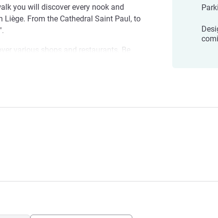
alk you will discover every nook and
Park
 Liège. From the Cathedral Saint Paul, to
Desi
".
comi
over various shops and restaurants. Be
waffles and Boulettes à la Liègeoise.
the place to be! Have a great night out in
ins
s. Take your time to relax in one of the
ooms in our hotel. All rooms are
n comic characters and a King size
d fully equipped bathroom.
 Styles Liège, je vous souhaite la
sprit Liégeois est présent à chaque
 les héros de bande dessinée belges. Au
ez nous...chez vous. O. ROUMA
รงแรม