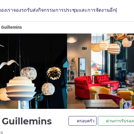
ของเรา
จองรถรับส่ง
กิจกรรม
การประชุมและการจัดงาน
อีก
e Guillemins
3 ดาว
e Guillemins
ครอบครัว
ผ่านการรับรอง
LL)
าร