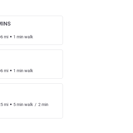
MINS
06
mi
1
min
walk
06
mi
1
min
walk
25
mi
5
min
walk
/
2
min