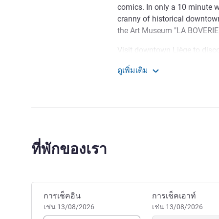
comics. In only a 10 minute w
cranny of historical downtown
the Art Museum "LA BOVERIE
Visit downtown Liège to disc
sure to taste Liège's famous 
ดูเพิ่มเติม
Going for drinks? Le Carré is 
ibis Styles Liege Guillem
one of the many bars and café
many Belgian comic inspired r
decorated with famous Belgia
Sweet Bed, flat-screen TV an
Au nom de l'équipe de L'Ibis
ที่พักของเรา
bienvenue en Cité Ardente, l'e
moment de votre séjour parmi
plaisir de vous accueillir ch
Olivier ROUMA ฝ่ายบริหารโ
จองโรงแรมนี้
การเช็คอิน
การเช็คเอาท์
เช่น 13/08/2026
เช่น 13/08/2026