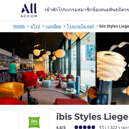
เข้าพัก
โปรแกรมสมาชิก
ข้อเสนอ
พันธมิตร
Hotels
ยุโรป
เบลเยียม
โรงแรมใน ลุยก์
ibis Styles Lieg
ibis Styles Lieg
คะแนนความคิดเห็นจากแขก (เรทติ้งบน A
4.8/5
รีวิว 1,522 รายก