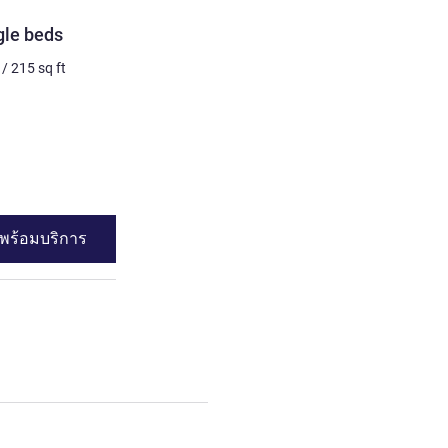
ห้องพัก
gle beds
Premium Room, ideal for 
Queen Size bed & a sofa 
/
215
sq ft
4 คน สูงสุด
24
m²
/
258
sq 
เครื่องนอน
1 x เตียงควีน
ดูรายละเอียด
พร้อมบริการ
ดูความพร้อมบร
 2 single beds