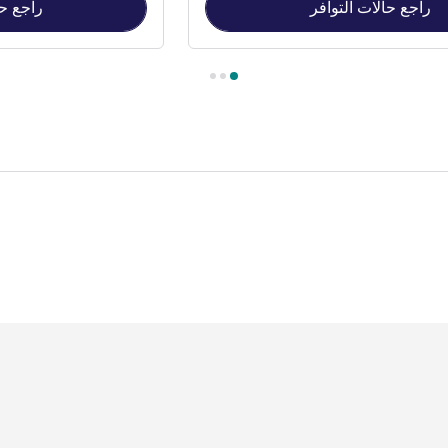
راجع حالات التوافر
راجع حا
Stress Free-D , غرفة 2 : Stress Free-Double Room