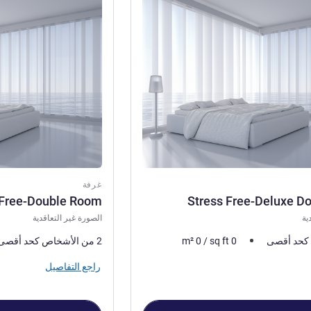
راجع التفاصيل
غرفة
 Free-Double Room
Stress Free-Deluxe D
ية
الصورة غير التعاقدية
0
sq ft
/
0
m²
2 من الأشخاص كحد أقصى
راجع التفاصيل