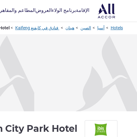
الإقامة
برنامج الولاء
العروض
المطاعم والمقاهي
Hotels
آسيا
الصين
هينان
فنادق في كايفنغ Kaifeng
Hotel
m City Park Hotel