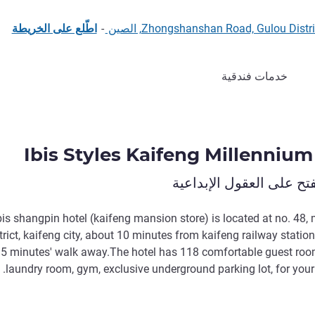
-
اطّلع على الخريطة
خدمات فندقية
Ibis Styles Kaifeng Millennium
ح على العقول الإبداعية
bis shangpin hotel (kaifeng mansion store) is located at no. 48
trict, kaifeng city, about 10 minutes from kaifeng railway stati
 5 minutes' walk away.The hotel has 118 comfortable guest room
laundry room, gym, exclusive underground parking lot, for your 