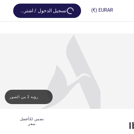
Loading...
(€)
EUR
AR
تسجيل الدخول / اشترك
رؤية 2 من الصور
نضمن لكأفضل
3 نجوم
I
سعر