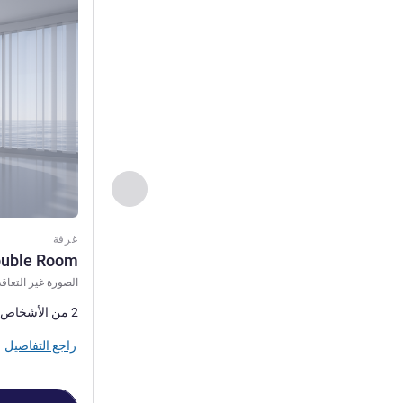
راجع التفاصيل
السابق - غرفة
غرفة
ouble Room
الصورة غير التعاقد
2 من الأشخاص كحد أقصى
راجع التفاصيل