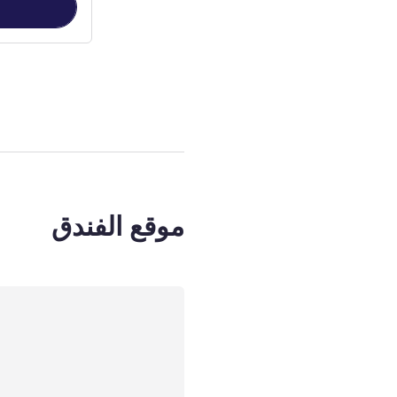
الصفحة
1
من
3
, غرفة 1 : eluxe Double Room
موقع الفندق