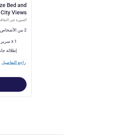
ize Bed and
City Views
الصورة غير التعاقد
2 من الأشخاص كحد أقصى
فرش السرير
1 x سرير (أسرّة) كينج
المناظر:
إطلالة جان
راجع التفاصيل
الصفحة
1
من
5
, غرفة 1 : King-size Bed and City Views