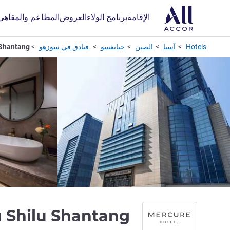
الإقامة
برنامج الولاء
العروض
المطاعم والمقاهي
Hotels
آسيا
الصين
جيانغسو
فنادق في سوزهو
 Shantang
 Shilu Shantang