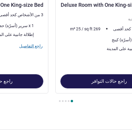
One King-size Bed
Deluxe Room with One King-s
3 من الأشخاص كحد أقصى
ية
فرش السرير
1 x سرير (أسرّة) حجم كوين
m²
25
/
sq ft
269
المناظر:
إطلالة جانبية على الم
راجع التفاصيل
بية على المدينة
راجع حالات التوافر
راجع حا
Deluxe Room with One  , غرفة 2 : Standard Room with One King-size Bed