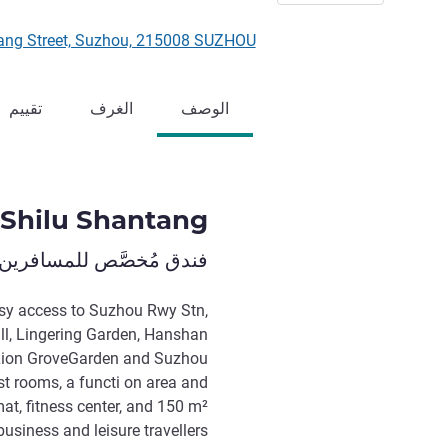
hantang Street, Suzhou, 215008 SUZHOU
الوصف
الغرف
تقييم
Shilu Shantang
فندق مُخصَّص للمسافرين 
asy access to Suzhou Rwy Stn,
l, Lingering Garden, Hanshan
 Lion GroveGarden and Suzhou
t rooms, a functi on area and
mat, fitness center, and 150 m²
usiness and leisure travellers.