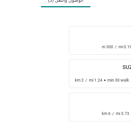
الوصول والنقل (3)
m
300
/
mi
0.1
SU
km
2
/
mi
1.24
min
30
walk
km
6
/
mi
3.73