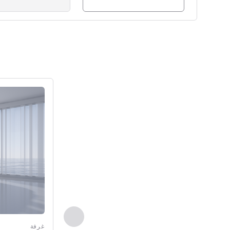
راجع التفاصيل
السابق - غرفة
غرفة