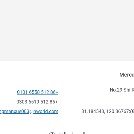
Mercu
No.29 Shi 
+86 512 6558 0101
الهاتف
فاكس
+86 512 6519 0303
تواصل معنا عبر البريد الإلكترون
ngmanxue003@hworld.com
31.184543, 120.36767
):