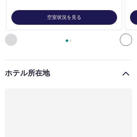
空室状況を見る
2
ページ中
1
ページ
, 客室 1 : Standard room with 1 double be
前に戻る - 客室
次へ
ホテル所在地