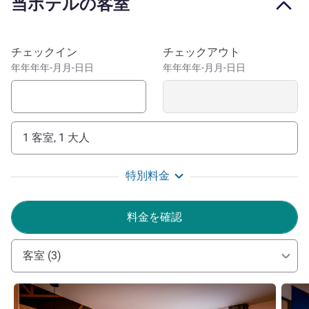
当ホテルの客室
contemporary design, a free car park with EV charging
stations, unlimited breakfast and free WIFI. Close to the
downtown area of Valenciennes and in the heart of the
このホテルを予約
チェックイン
チェックアウト
former mining basin classified as a UNESCO World
年年年年-月月-日日
年年年年-月月-日日
Heritage Site, our hotel is the ideal base for your family
stays or business meetings.
Then explore the Mining Basin to discover its industrial
1 客室, 1 大人
heritage and unique landscapes. A few miles away, Lille,
the capital of Flanders, will seduce you with its
Grand'Place and its picturesque streets.
特別料金
料金を確認
客室 (3)
詳細を表示
詳細