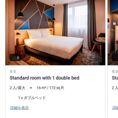
6
客室
客
Standard room with 1 double bed
St
2 人/最大
16
m²
/
172
sq ft
2 
寝具
寝
1 x ダブルベッド
詳細を表示
詳