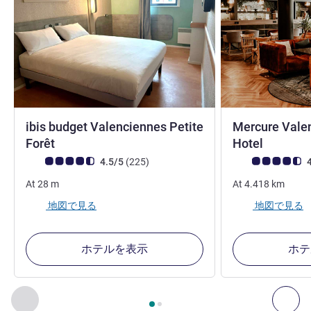
ibis budget Valenciennes Petite
Mercure Vale
4 つ星
Forêt
Hotel
お客さまの声 (確認済みレビュー アコーホテルズ)
件のレビュー
お客さまの声 (確
4.5/5
(225
)
4
At
28
m
At
4.418
km
地図で見る
地図で見る
ホテルを表示
ホテ
2
ページ中
1
ページ
, 周辺の他の施設 1 :, 周辺の他の施設 2 :,
前に戻る - 周辺の他の施設
次へ