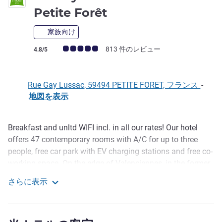
3 つ星
Petite Forêt
家族向け
お客さまの声 (確認済みレビュー アコーホテルズ)
813 件のレビュー
4.8/5
Rue Gay Lussac, 59494 PETITE FORET, フランス
-
地図を表示
Breakfast and unltd WIFI incl. in all our rates! Our hotel
説明
offers 47 contemporary rooms with A/C for up to three
people, free car park with EV charging stations and free co-
working space. On the edge of Valenciennes, in the former
mining basin classified as a UNESCO World Heritage Site,
さらに表示
it's ideal for exploring the region (Lille, Brussels, Bruges) or
ibis Styles Valenciennes Petite Forêt
for a business meeting. Our team welcomes you 24/7.
Our fully air-conditioned hotel features rooms with a