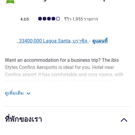
คะแนนความคิดเห็นจากแขก (เรทติ้งบน ALL)
รีวิว 1,955 รายการ
4.2/5
, 33400-000 Lagoa Santa, บราซิล
-
ดูแผนที่
Want an accommodation for a business trip? The ibis
รายละเอียด
Styles Confins Aeroporto is ideal for you. Hotel near
Confins airport, it has comfortable and cozy rooms, with
digital safe, wi-fi and breakfast. The Ora Pro Nobis
restaurant, inside the hotel, serves the delights of Minas
ดูเพิ่มเติม
Gerais cuisine. And for a meeting or just enjoying a good
Ibis Styles Confins Airport
drink and relaxing, the bar is available at any time. And not
to miss your flight: the hotel offers a 24-hour transfer.
ที่พักของเรา
Staying in a hotel near the Confins airport is also ideal for
visiting tourist attractions such as Gruta da Lapinha,