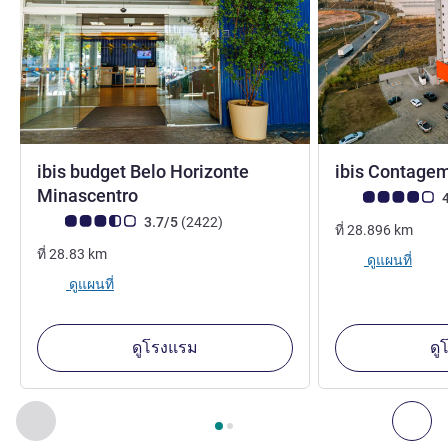
ibis budget Belo Horizonte
ibis Contage
2 ดาว
Minascentro
คะแนนความคิดเห็
4
คะแนนความคิดเห็นจากแขก (เรทติ้งบน ALL)
รีวิว รายการ
3.7/5
(2422
)
ที่
28.896
km
ที่
28.83
km
ดูแผนที่
ดูแผนที่
ดูโรงแรม
ดู
หน้า
1
จาก
2
, สถานประกอบการอื่นของเราที่อยู่ใกล้เคียง 1 :, ส
ก่อนหน้า - สถานประกอบการอื่นของเราที่อยู่ใกล้เคียง
ถัด