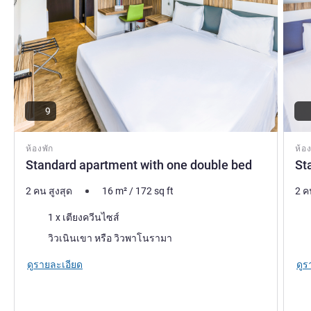
9
ห้องพัก
ห้อง
Standard apartment with one double bed
St
2 คน สูงสุด
16
m²
/
172
sq ft
2 ค
เครื่องนอน
เคร
1 x เตียงควีนไซส์
วิว:
วิว:
วิวเนินเขา หรือ วิวพาโนรามา
ดูรายละเอียด
ดูร