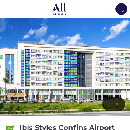
Load
36
3 ดา
Ibis Styles Confins Airport