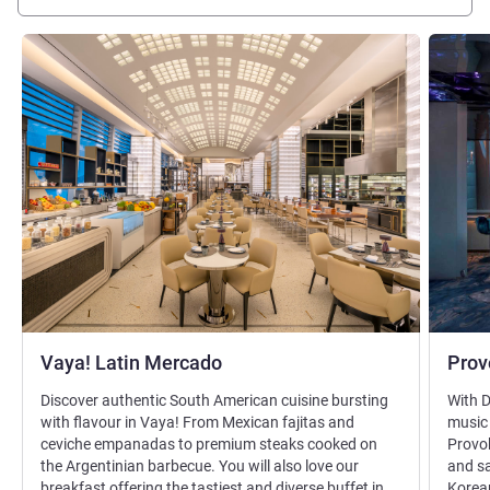
ดูรายละเอียด
ดูรายละเ
Vaya! Latin Mercado
Prov
Discover authentic South American cuisine bursting
With 
with flavour in Vaya! From Mexican fajitas and
music 
ceviche empanadas to premium steaks cooked on
Provok
the Argentinian barbecue. You will also love our
and s
breakfast offering the tastiest and diverse buffet in
Korea