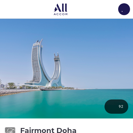
Load
92
5 ดาว
Fairmont Doha