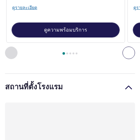
ดูรายละเอียด
ดูร
ดูความพร้อมบริการ
หน้า
1
จาก
5
, ห้องพัก 1 : Fairmont King City View , ห้องพัก 2 
ก่อนหน้า - ห้องพัก
ถัดไ
สถานที่ตั้งโรงแรม