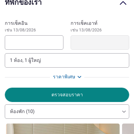
ที่พักของเรา
personalised service for a truly unforgettable stay.
Fairmont Doha, located in Katara Towers, offers stunning
views of the Arabian Gulf, Doha waterfront, and Lusail. Our
จองโรงแรมนี้
การเช็คอิน
การเช็คเอาท์
rooms and suites blend contemporary comfort with Qatari
เช่น 13/08/2026
เช่น 13/08/2026
heritage. We have exceptional restaurants and bars, spa
and events spaces. Fairmont Doha, in Katara Towers, is a
modern beacon for travellers. It offers intuitive design,
theatrical dining, and 360 wellbeing. Overlooking the
1 ห้อง, 1 ผู้ใหญ่
Arabian Gulf in Doha's Marina District, it's near Lusail
Iconic Stadium and Place Vendôme Mall.
ราคาพิเศษ
Set in the stunning Katara Towers in Doha's seafront
Marina District, Fairmont Doha overlooks the glittering
ตรวจสอบราคา
Arabian Gulf. This prestigious address is close to Lusail
Iconic Stadium, Marina Promenade and the designer
boutiques at Place Vendôme Mall.
ห้องพัก (10)
ดูรายละเอียด
ดูรายล