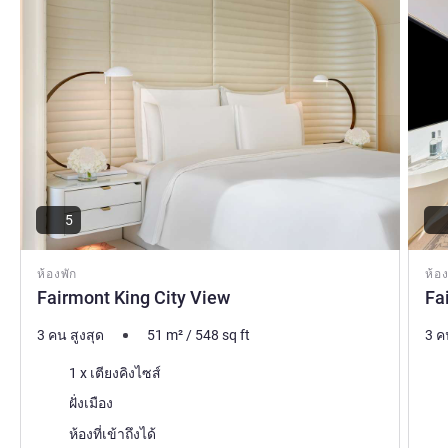
5
ห้องพัก
ห้อง
Fairmont King City View
Fa
3 คน สูงสุด
51
m²
/
548
sq ft
3 ค
เครื่องนอน
เคร
1 x เตียงคิงไซส์
วิว:
วิว:
ฝั่งเมือง
ห้องที่เข้าถึงได้