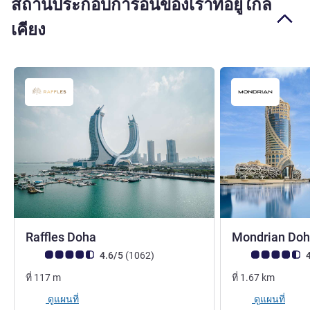
สถานประกอบการอื่นของเราที่อยู่ใกล้
เคียง
5 ดาว
Raffles Doha
Mondrian Do
คะแนนความคิดเห็นจากแขก (เรทติ้งบน ALL)
รีวิว รายการ
คะแนนความคิดเห็
4.6/5
(1062
)
4
ที่
117
m
ที่
1.67
km
ดูแผนที่
ดูแผนที่