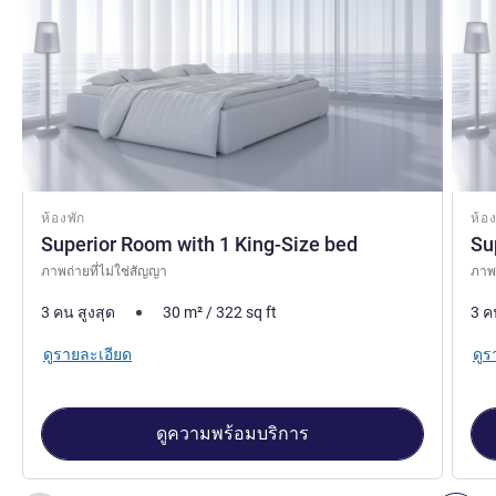
ห้องพัก
ห้อง
Superior Room with 1 King-Size bed
Su
ภาพถ่ายที่ไม่ใช่สัญญา
ภาพถ
3 คน สูงสุด
30
m²
/
322
sq ft
3 ค
ดูรายละเอียด
ดูร
ดูความพร้อมบริการ