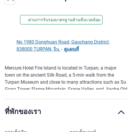
ผ่านการรับรองมาตรฐานด้านสิ่งแวดล้อม
No 1980 Donghuan Road, Gaochang District,
838000 TURPAN, จีน
-
ดูแผนที่
Mercure Hotel Fire Island is located in Turpan, a major
รายละเอียด
town on the ancient Silk Road, a 5-min walk from the
Turpan Museum and close to many attractions such as Su
Gong Tower, Flame Mountain, Grape Valley, and Jiaohe Old
City. The hotel has 155 spacious, bright and comfortable
rooms. The all-day silk road style buffet restaurant offers a
ที่พักของเรา
special Xinjiang cuisine to bring you a different experience.
The lobby bar, children's area, gym, and self-service laundry
room provide more convenience to our guests.