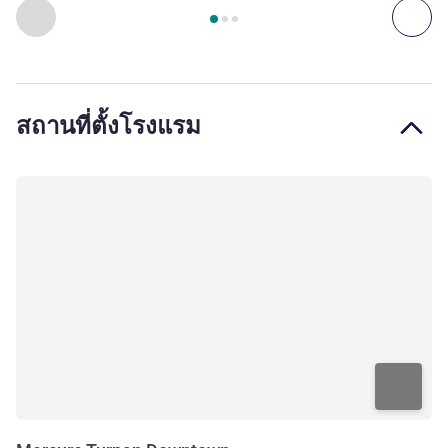
หน้า
1
จาก
3
, ห้องพัก 1 : Superior Room with 1 King-Size bed 
ก่อนหน้า - ห้องพัก
ถัดไ
สถานที่ตั้งโรงแรม