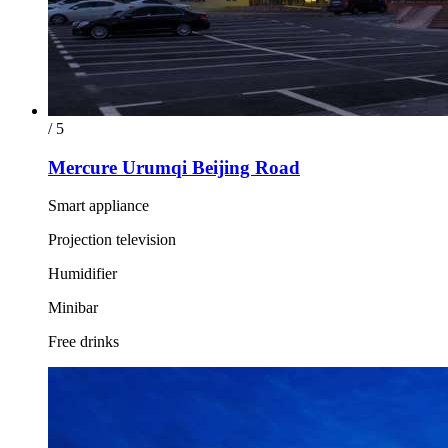
/ 5
Mercure Urumqi Beijing Road
Smart appliance
Projection television
Humidifier
Minibar
Free drinks