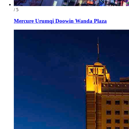
/ 5
Mercure Urumqi Doowin Wanda Plaza