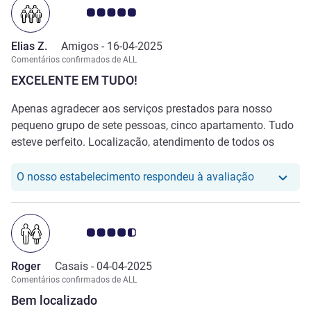
Nota clientes Avis 5.0/5
Infelizmente mais uma vez decepcionada com a rede
Pullman.
Elias Z.
Amigos -
16-04-2025
Comentários confirmados de ALL
EXCELENTE EM TUDO!
Apenas agradecer aos serviços prestados para nosso
pequeno grupo de sete pessoas, cinco apartamento. Tudo
esteve perfeito. Localização, atendimento de todos os
funcionários do hotel, ótimo café da manhã, limpeza dos
apartamentos, tamanho dos apartamentos, todos os
O nosso hot
O nosso estabelecimento respondeu à avaliação
serviços prestados com maestria. Obrigado por tudo!
Nota clientes Avis 4.5/5
Roger
Casais -
04-04-2025
Comentários confirmados de ALL
Bem localizado