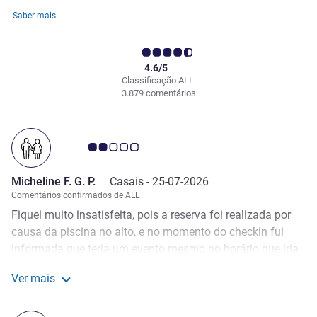
Saber mais
4.6/5
Classificação ALL
3.879 comentários
Nota clientes Avis 2.0/5
Micheline F. G. P.
Casais -
25-07-2026
Comentários confirmados de ALL
Fiquei muito insatisfeita, pois a reserva foi realizada por
causa da piscina no alto, e no momento do checkin fui
informada que teria um evento mesmo no horário que iria
utilizar, é muito desconfortável e de desagradável vc
Ver mais
planejar sua estadia no hotel e a melhor parte que queria
Ver mais sobre a avaliação a partir de Micheline F. G. P.
curtir vc não pode por causa de eventos particulares que
não foram informados no momento da reserva…