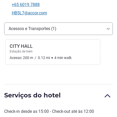
+65 6019 7888
Telefone
E-mail de contacto
HB5L7@accor.com
Acesso e transporte
Acessos e Transportes (1)
CITY HALL
Estação de trem
Acesso:
200
m
/
0.12
mi
4
min
walk
Serviços do hotel
Check-in
desde as
15:00
-
Check-out
até às
12:00