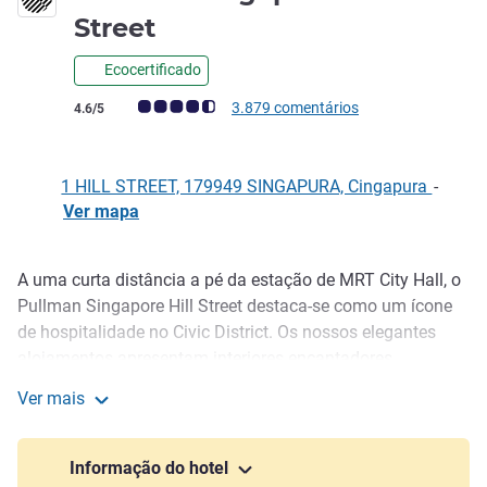
5 estrelas
Street
Ecocertificado
Nota clientes Avis (Classificação ALL)
3.879 comentários
4.6/5
1 HILL STREET, 179949 SINGAPURA, Cingapura
-
Ver mapa
A uma curta distância a pé da estação de MRT City Hall, o
Descrição
Pullman Singapore Hill Street destaca-se como um ícone
de hospitalidade no Civic District. Os nossos elegantes
alojamentos apresentam interiores encantadores
inspirados em comboios, que misturam toques
Ver mais
contemporâneos com uma decoração elegante, que honra
Pullman Singapore Hill Street
as lendárias raízes Pullman das luxuosas viagens de
comboio. Para além do design sofisticado, acorde com um
Informação do hotel