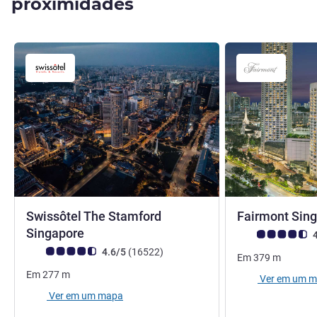
proximidades
Swissôtel The Stamford
Fairmont Sin
5 estrelas
Singapore
Nota clientes Avi
4
Nota clientes Avis (Classificação ALL)
comentários
4.6/5
(16522
)
Em
379
m
Em
277
m
Ver em um 
Ver em um mapa