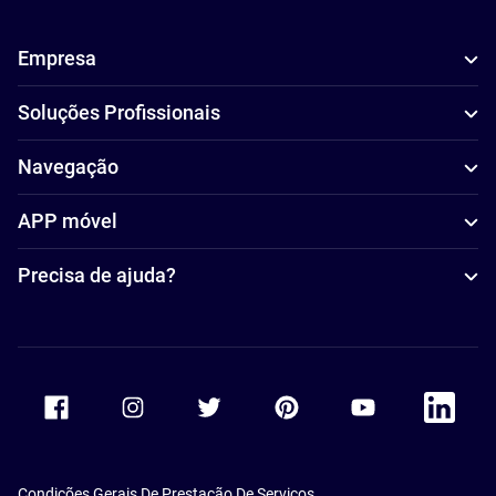
Empresa
Soluções Profissionais
Navegação
APP móvel
Precisa de ajuda?
Accor Facebook
Accor Instagram
Accor Twitter
Accor Pinterest
Accor Youtube
Accor Li
Condições Gerais De Prestação De Serviços