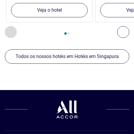
Veja o hotel
Vej
Página
1
de
2
, Os nossos outros estabelecimentos nas proxim
Anterior - Os nossos outros estabelecimentos nas proxim
Seg
Todos os nossos hotéis em Hotéis em Singapura