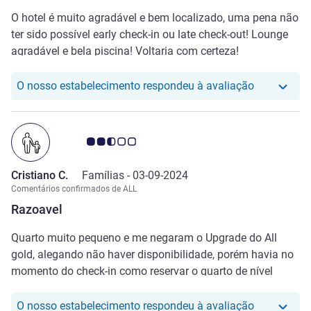
O hotel é muito agradável e bem localizado, uma pena não
ter sido possível early check-in ou late check-out! Lounge
agradável e bela piscina! Voltaria com certeza!
O nosso hot
O nosso estabelecimento respondeu à avaliação
Nota clientes Avis 2.5/5
Cristiano C.
Famílias -
03-09-2024
Comentários confirmados de ALL
Razoavel
Quarto muito pequeno e me negaram o Upgrade do All
gold, alegando não haver disponibilidade, porém havia no
momento do check-in como reservar o quarto de nível
superior para as datas da estadia. Achei desonesto a
mentira.
O nosso hot
O nosso estabelecimento respondeu à avaliação