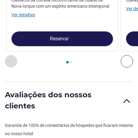
Clássicos da comida reconfortante da cidade de
Izaka
Nova Iorque com um espírito americano intemporal.
Ver de
Ver detalhes
Reservar
Página
1
de
2
, Restaurante 1 : MADISON'S , Restaurante 2 :
Anterior - Restaurante
Seg
Avaliações dos nossos
clientes
Garantia de 100% de comentários de hóspedes que ficaram mesmo
no nosso hotel