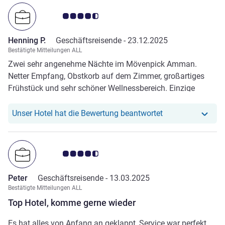
Note Kundenmeinungen 4.5/5
Henning P.
Geschäftsreisende -
23.12.2025
Bestätigte Mitteilungen ALL
Zwei sehr angenehme Nächte im Mövenpick Amman.
Netter Empfang, Obstkorb auf dem Zimmer, großartiges
Frühstück und sehr schöner Wellnessbereich. Einzige
Einschränkung zur Perfektion: ich musste zweimal zur
Rezeption, weil die Zimmerkarte nicht funktioniert hatte,
Unser Hotel hat r
Unser Hotel hat die Bewertung beantwortet
wie sie hätte funktionieren sollen. Da wurde dann aber
umgehend geholfen.
Note Kundenmeinungen 4.5/5
Peter
Geschäftsreisende -
13.03.2025
Bestätigte Mitteilungen ALL
Top Hotel, komme gerne wieder
Es hat alles von Anfang an geklappt, Service war perfekt,