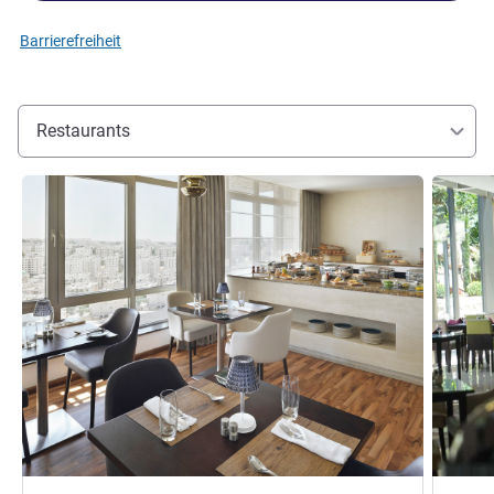
Barrierefreiheit
Restaurants
Details ansehen
Details 