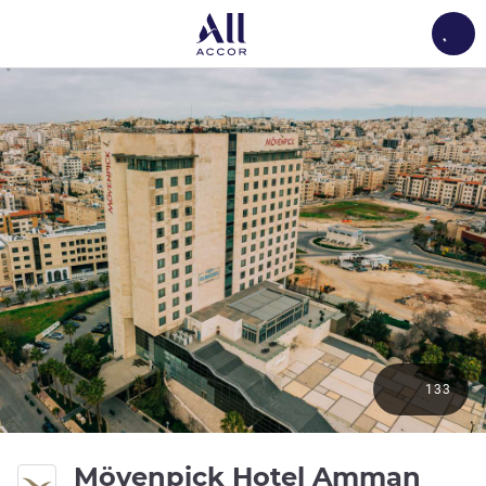
Load
133
5 St
Mövenpick Hotel Amman