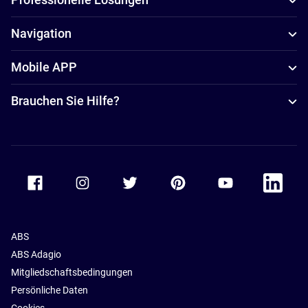
Navigation
Mobile APP
Brauchen Sie Hilfe?
Accor Facebook
Accor Instagram
Accor Twitter
Accor Pinterest
Accor Youtube
Accor Li
ABS
ABS Adagio
Mitgliedschaftsbedingungen
Persönliche Daten
Cookies