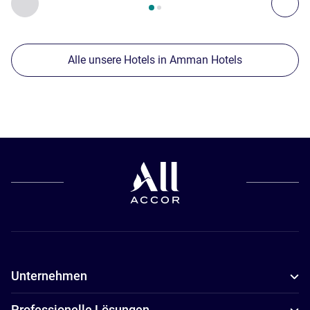
Zurück - Unsere anderen Etablissements in der Nähe
Wei
Alle unsere Hotels in Amman Hotels
Unternehmen
Professionelle Lösungen