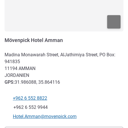
Mövenpick Hotel Amman
Madina Monawarah Street, AlJathimiya Street, PO Box:
941835
11194
AMMAN
JORDANIEN
GPS
:
31.986088, 35.864116
+962 6 552 8822
Tel
Fax
+962 6 552 9944
Kontakt-E-Mail
Hotel.Amman@movenpick.com