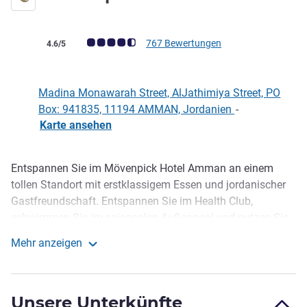
Note Kundenmeinungen (Bewertung ALL)
767 Bewertungen
4.6/5
Madina Monawarah Street, AlJathimiya Street, PO
Box: 941835, 11194 AMMAN, Jordanien
-
Karte ansehen
Entspannen Sie im Mövenpick Hotel Amman an einem
Beschreibung
tollen Standort mit erstklassigem Essen und jordanischer
Gastfreundschaft. Entspannen Sie im Health Club,
schwimmen Sie im saisonalen Außenpool und nutzen Sie
das Fitnessstudio. Kostenl. WIFI in allen 218 Zimmern,
Mehr anzeigen
Suiten und der Executive Lounge. Für Tagungen und
Mövenpick Hotel Amman
Veranstaltungen in Amman bieten wir 9 unglaubliche
Veranstaltungsorte, einschließlich eines Ballsaals für bis
Unsere Unterkünfte
zu 1.200 Gäste. Der Pool ist vom 1. Oktober bis zum 1. Mai