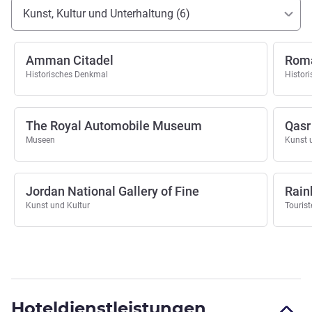
Erreichbarkeit und Anbindung
Kunst, Kultur und Unterhaltung (6)
Amman Citadel
Roma
Historisches Denkmal
Histor
The Royal Automobile Museum
Qasr
Museen
Kunst 
Jordan National Gallery of Fine
Rain
Kunst und Kultur
Tourist
Hoteldienstleistungen