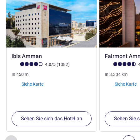
3 Sterne
ibis Amman
Fairmont A
Note Kundenmeinungen (Bewertung ALL)
Bewertungen
Note Kundenmein
4.0/5
(1082
)
4
In
450
m
In
3.334
km
Siehe Karte
Siehe Karte
Sehen Sie sich das Hotel an
Sehen Sie s
Seite
1
von
2
, Unsere anderen Etablissements in der Nähe 1 :,