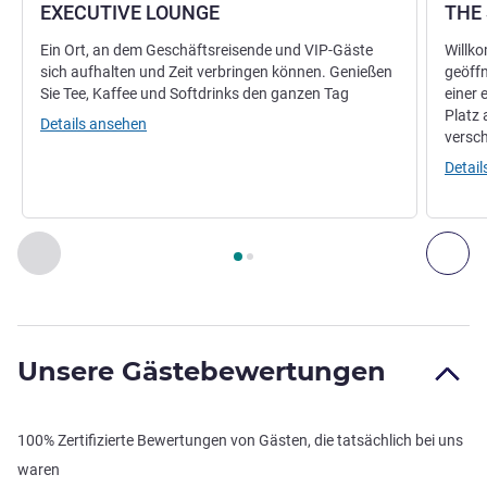
EXECUTIVE LOUNGE
THE 
Ein Ort, an dem Geschäftsreisende und VIP-Gäste
Willk
sich aufhalten und Zeit verbringen können. Genießen
geöffn
Sie Tee, Kaffee und Softdrinks den ganzen Tag
einer
Platz 
Details ansehen
versch
Detai
Seite
1
von
2
, Restaurant 1 : EXECUTIVE LOUNGE , Restaura
Zurück - Restaurant
Wei
Unsere Gästebewertungen
100% Zertifizierte Bewertungen von Gästen, die tatsächlich bei uns
waren