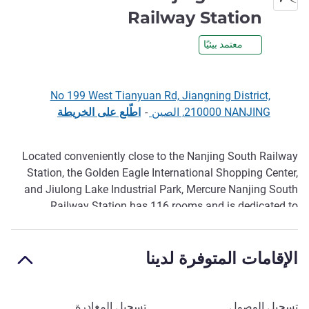
4 نجوم
Railway Station
معتمد بيئيًا
No 199 West Tianyuan Rd, Jiangning District,
210000 NANJING, الصين
-
اطّلع على الخريطة
Located conveniently close to the Nanjing South Railway
الوصف
Station, the Golden Eagle International Shopping Center,
and Jiulong Lake Industrial Park, Mercure Nanjing South
Railway Station has 116 rooms and is dedicated to
providing you with comfortable beds and free high-speed
WIFI. We invite you to explore our combination of pure
الإقامات المتوفرة لدينا
culture and tradition and enjoy our noble service and
delicate food.
It's a 10 mins drive from Niushou Mountain and a five mins
احجز في هذا الفندق
تسجيل الوصول
تسجيل المغادرة