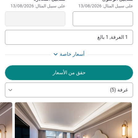
drive from Baijia Lake Park.
على سبيل المثال: 13/08/2026
على سبيل المثال: 13/08/2026
1 الغرفة, 1 بالغ
أسعار خاصة
حقق من الأسعار
غرفة (5)
راجع التفاصيل
راجع ال