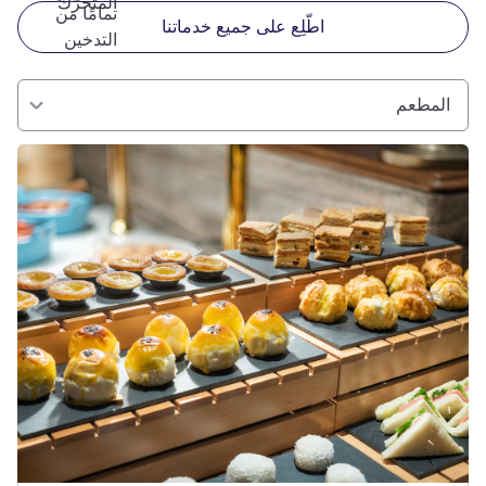
المتحرّك
تمامًا من
اطّلِع على جميع خدماتنا
التدخين
المطعم
راجع التفاصيل