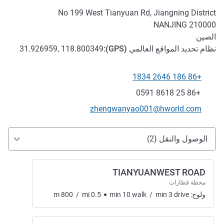
No 199 West Tianyuan Rd, Jiangning District
NANJING
210000
الصين
نظام تحديد المواقع العالمي (
GPS
):
31.926959, 118.800349
+86 186 2646 1834
الهاتف
فاكس
+86 25 8618 0591
تواصل معنا عبر البريد الإلكتروني
zhengwanyao001@hworld.com
الوصول والتنقل
الوصول والنقل (2)
TIANYUANWEST ROAD
محطة قطارات
ولوج:
drive
3
min
/
walk
10
min
0.5
mi
/
800
m