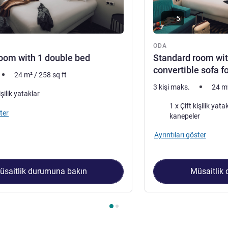
5
ODA
oom with 1 double bed
Standard room wit
convertible sofa f
24
m²
/
258
sq ft
3 kişi maks.
24
m
işilik yataklar
Şilte
1 x Çift kişilik yataklar ve 1 x Tek kişi
ter
kanepeler
Ayrıntıları göster
üsaitlik durumuna bakın
Müsaitlik
 1 : Standard room with 1 double bed , Oda 2 : Standard room wi