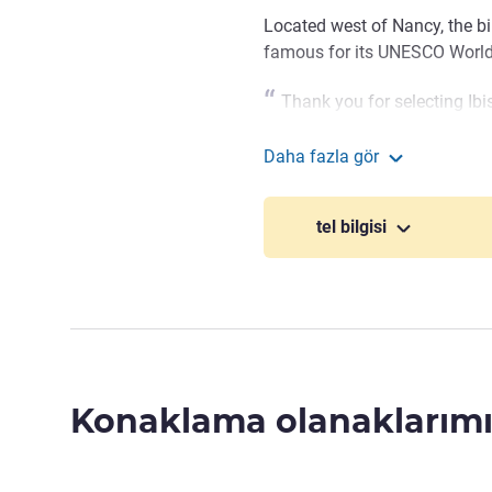
Located west of Nancy, the bi
famous for its UNESCO World 
Thank you for selecting Ibi
Renovated end-2019, we want 
enjoyable as a tourist! We lo
Daha fazla gör
ibis Styles Nancy Wes
experience!
Quentin HENRION Otel Yönet
tel bilgisi
Konaklama olanaklarımı