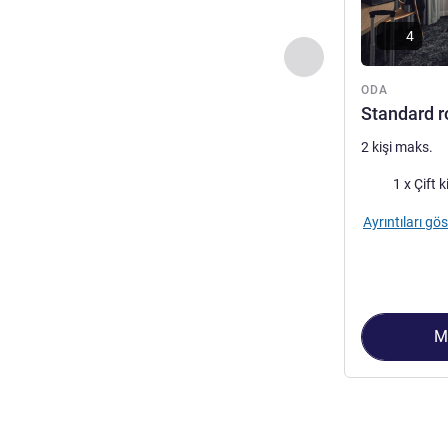
4
Önceki - Oda
ODA
Standard r
2 kişi maks.
Şilte
1 x Çift k
Ayrıntıları gös
M
Sayfa
1
/
2
, Oda