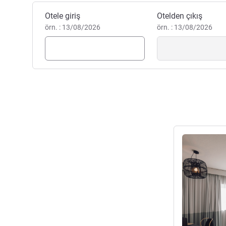
Bu otelde rezervasyon yaptırın
Otele giriş
Otelden çıkış
örn. : 13/08/2026
örn. : 13/08/2026
Ayrıntıları gös