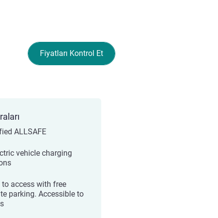
Fiyatları Kontrol Et
raları
ified ALLSAFE
ctric vehicle charging
ions
 to access with free
ate parking. Accessible to
s