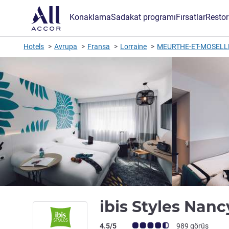
Konaklama
Sadakat programı
Fırsatlar
Restor
Hotels
Avrupa
Fransa
Lorraine
MEURTHE-ET-MOSELL
ibis Styles Nan
Avis müşterileri puanı (ALL Puanlama)
4.5/5
989 görüş