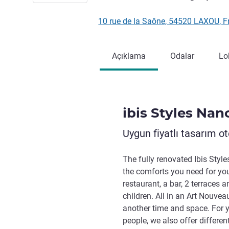
10 rue de la Saône, 54520 LAXOU, 
Açıklama
Odalar
Lo
ibis Styles Na
Uygun fiyatlı tasarım ote
The fully renovated Ibis Styl
the comforts you need for your
restaurant, a bar, 2 terraces 
children. All in an Art Nouvea
another time and space. For y
people, we also offer differen