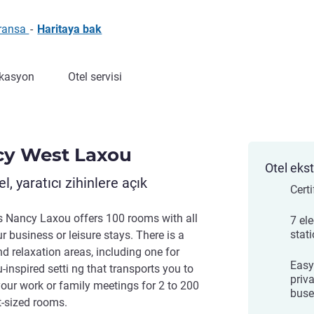
Fransa
-
Haritaya bak
kasyon
Otel servisi
ncy West Laxou
Otel ekst
l, yaratıcı zihinlere açık
Cert
es Nancy Laxou offers 100 rooms with all
7 ele
stat
 business or leisure stays. There is a
and relaxation areas, including one for
Easy
u-inspired setti ng that transports you to
priv
our work or family meetings for 2 to 200
buse
t-sized rooms.