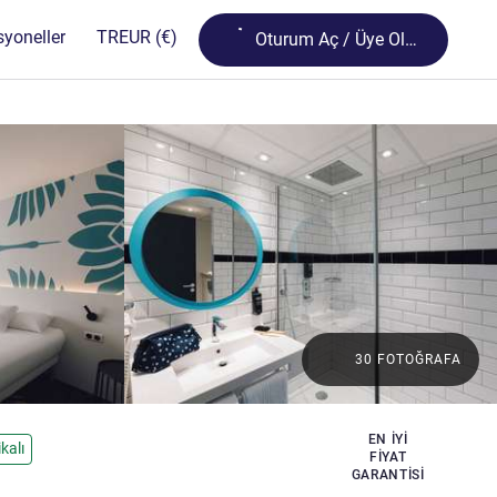
Loading...
syoneller
TR
EUR
(€)
Oturum Aç / Üye Olun
30 FOTOĞRAFA
EN IYI
ikalı
FIYAT
GARANTISI