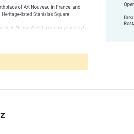
Open
rthplace of Art Nouveau in France, and
Heritage-listed Stanislas Square
Brea
Rest
s styles Nancy West Laxou for your stay!
to make your stay professional or
ok forward to giving you a unique
t Laxou
imi
z