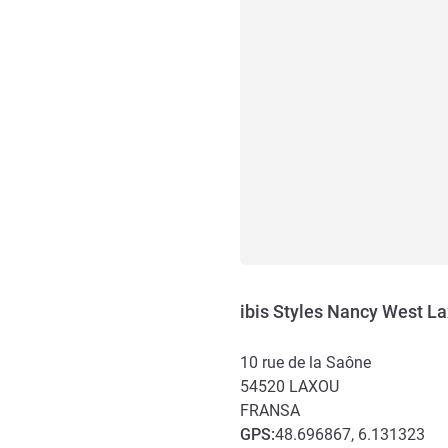
ibis Styles Nancy West L
10 rue de la Saône
54520
LAXOU
FRANSA
GPS
:
48.696867, 6.131323