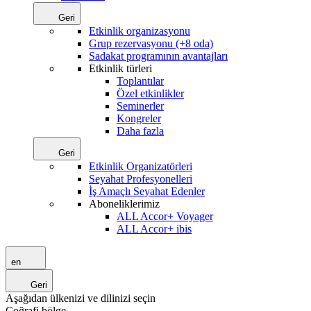
Geri
Etkinlik organizasyonu
Grup rezervasyonu (+8 oda)
Sadakat programının avantajları
Etkinlik türleri
Toplantılar
Özel etkinlikler
Seminerler
Kongreler
Daha fazla
Geri
Etkinlik Organizatörleri
Seyahat Profesyonelleri
İş Amaçlı Seyahat Edenler
Aboneliklerimiz
ALL Accor+ Voyager
ALL Accor+ ibis
en
Geri
Aşağıdan ülkenizi ve dilinizi seçin
Coğrafi bölge