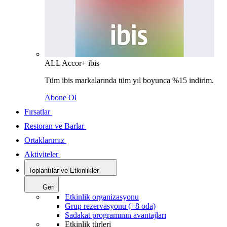
ALL Accor+ ibis
Tüm ibis markalarında tüm yıl boyunca %15 indirim.
Abone Ol
Fırsatlar
Restoran ve Barlar
Ortaklarımız
Aktiviteler
Toplantılar ve Etkinlikler
Geri
Etkinlik organizasyonu
Grup rezervasyonu (+8 oda)
Sadakat programının avantajları
Etkinlik türleri