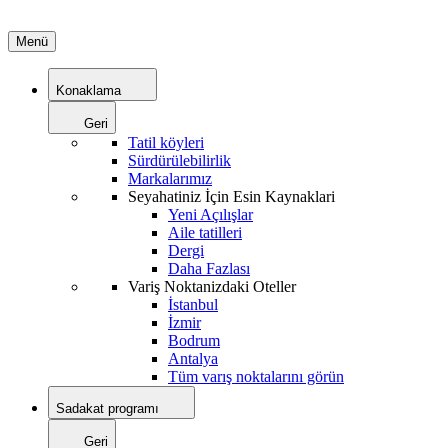
Menü
Konaklama
Geri
Tatil köyleri
Sürdürülebilirlik
Markalarımız
Seyahatiniz İçin Esin Kaynaklari
Yeni Açılışlar
Aile tatilleri
Dergi
Daha Fazlası
Variş Noktanizdaki Oteller
İstanbul
İzmir
Bodrum
Antalya
Tüm varış noktalarını görün
Sadakat programı
Geri