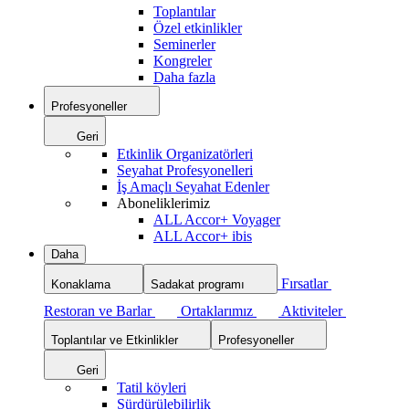
Toplantılar
Özel etkinlikler
Seminerler
Kongreler
Daha fazla
Profesyoneller
Geri
Etkinlik Organizatörleri
Seyahat Profesyonelleri
İş Amaçlı Seyahat Edenler
Aboneliklerimiz
ALL Accor+ Voyager
ALL Accor+ ibis
Daha
Fırsatlar
Konaklama
Sadakat programı
Restoran ve Barlar
Ortaklarımız
Aktiviteler
Toplantılar ve Etkinlikler
Profesyoneller
Geri
Tatil köyleri
Sürdürülebilirlik