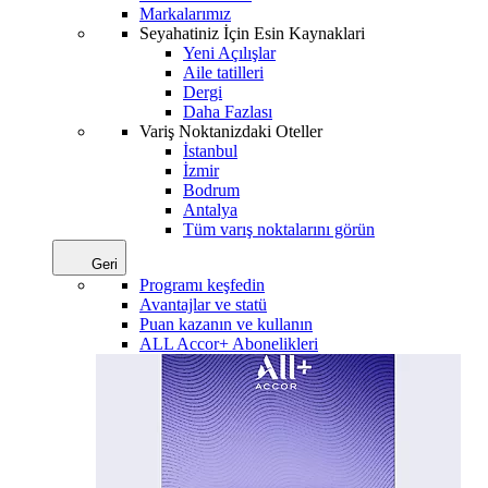
Markalarımız
Seyahatiniz İçin Esin Kaynaklari
Yeni Açılışlar
Aile tatilleri
Dergi
Daha Fazlası
Variş Noktanizdaki Oteller
İstanbul
İzmir
Bodrum
Antalya
Tüm varış noktalarını görün
Geri
Programı keşfedin
Avantajlar ve statü
Puan kazanın ve kullanın
ALL Accor+ Abonelikleri