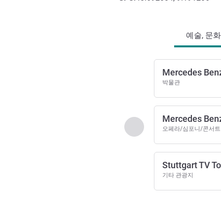
호텔 접근 및 교통
예술, 문화
Mercedes Be
박물관
Mercedes Ben
이전 - 예술, 문화, 엔
오페라/심포니/콘서트
Stuttgart TV T
기타 관광지
2
/
1
페이지
, 예술, 문