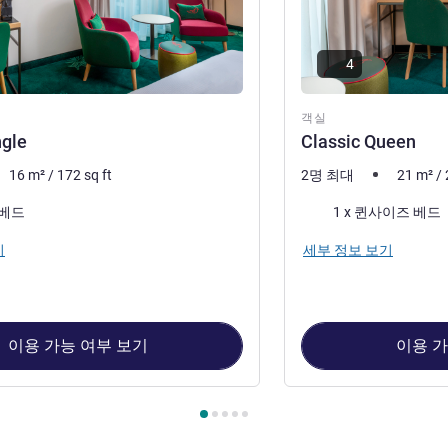
4
객실
ngle
Classic Queen
16
m²
/
172
sq ft
2명 최대
21
m²
/
침구
 베드
1 x 퀸사이즈 베드
기
세부 정보 보기
이용 가능 여부 보기
이용 가
 : Classic Single , 객실 2 : Classic Queen