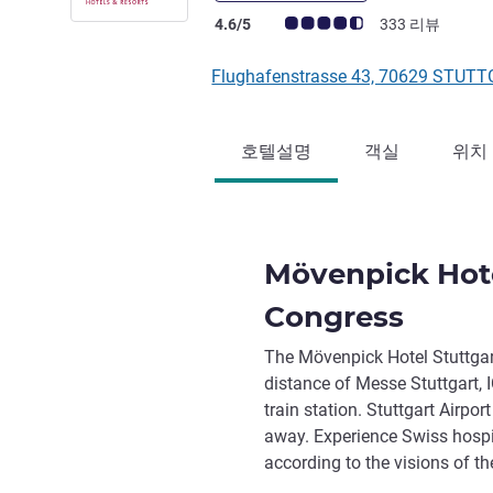
고객 평점 (ALL 평가)
4.6/5
333 리뷰
Flughafenstrasse 43, 70629 STU
호텔설명
객실
위치
Mövenpick Hote
Congress
The Mövenpick Hotel Stuttgar
distance of Messe Stuttgart, 
train station. Stuttgart Airpo
away. Experience Swiss hospit
according to the visions of th