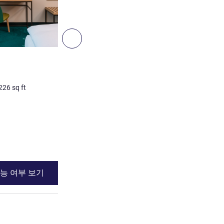
5
다음 - 객실
객실
Classic Twin Room with 2
226
sq ft
2명 최대
21
m²
/
226
sq ft
침구
2 x 싱글 베드
세부 정보 보기
능 여부 보기
이용 가능 여부