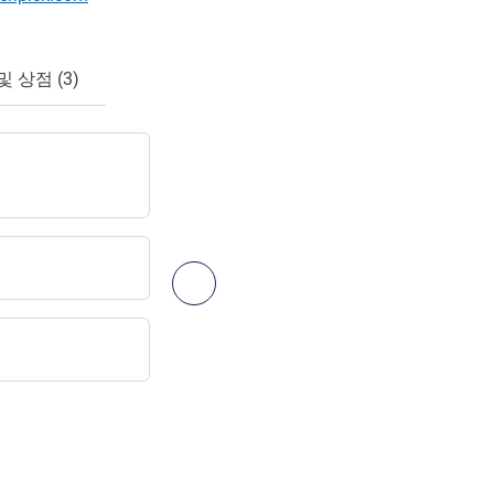
 상점 (3)
Porsche Museum
박물관
Schönbuch Golf Course
다음 - 예술, 문화, 엔터테인먼트
골프장
Stuttgart Art Museum
박물관