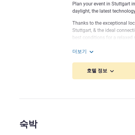
Plan your event in Stuttgart i
daylight, the latest technolog
Thanks to the exceptional loc
Stuttgart, & the ideal connecti
best conditions for a relaxed 
I am pleased to welcome yo
더보기
Messe & Congress. Our staff w
Mövenpick Hotel Stuttgar
pleasant as possible. If you h
호텔 정보
hesitate to contact us.
Marc Wachal 호텔 관리
숙박