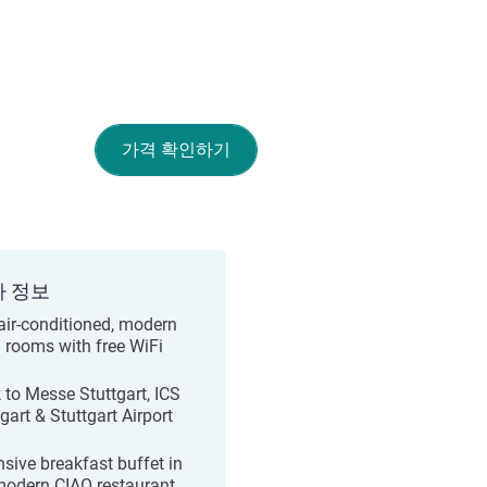
가격 확인하기
가 정보
air-conditioned, modern
l rooms with free WiFi
 to Messe Stuttgart, ICS
gart & Stuttgart Airport
nsive breakfast buffet in
modern CIAO restaurant.