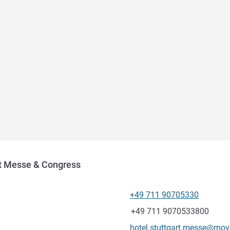
rt Messe & Congress
+49 711 90705330
전화
팩스
+49 711 9070533800
E-mail
hotel.stuttgart.messe@mo