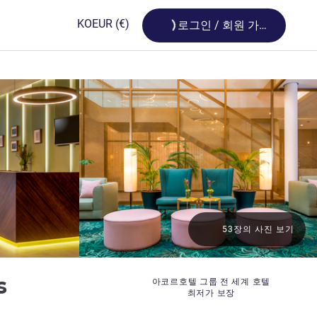
Loading...
KO
EUR
(€)
로그인 / 회원 가입
53장의 사진 보기
4성
ss
아코르호텔 그룹 전 세계 호텔
최저가 보장