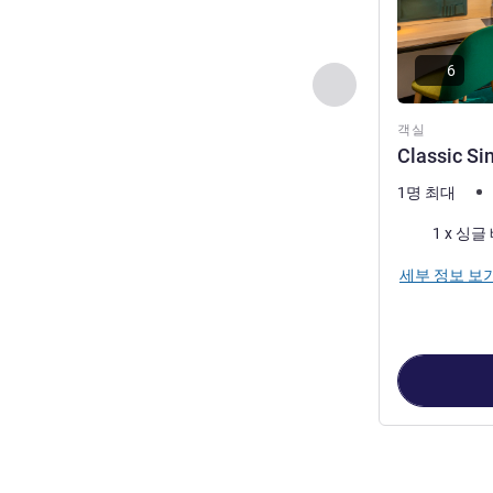
6
이전 - 객실
객실
Classic Si
1명 최대
침구
1 x 싱글
세부 정보 보
5
/
1
페이지
, 객실 1