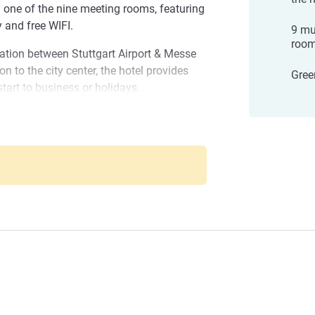
n one of the nine meeting rooms, featuring
y and free WIFI.
9 mu
room
ation between Stuttgart Airport & Messe
on to the city center, the hotel provides
Gree
start to business or holidays.
u to the Mövenpick Hotel Stuttgart
ill do their utmost to make your stay as
t Messe & Congress
ave a special request, please do not