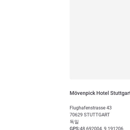
Mövenpick Hotel Stuttga
Flughafenstrasse 43
70629
STUTTGART
독일
GPS
:
48.692004, 9.191206