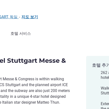
TTGART, 독일
-
지도 보기
호텔 서비스
l Stuttgart Messe &
호텔 추
262 
hote
t Messe & Congress is within walking
ICS Stuttgart and the planned airport ICE
Walk
rt and the subway are also just 200 meters
Stutt
ality in a unique 4-star hotel designed
e Italian star designer Matteo Thun.
Exte
the 