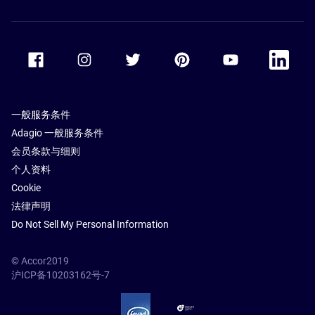
Accor Facebook
Accor Instagram
Accor Twitter
Accor Pinterest
Accor Youtube
Accor Li
一般服务条件
Adagio 一般服务条件
会员条款与细则
个人资料
Cookie
法律声明
Do Not Sell My Personal Information
© Accor2019
沪ICP备10203162号-7
SSL Secure – globalSign