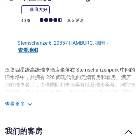
家庭友好
客户意见评级 (ALL 评级)
366 评论
4.3/5
Sternschanze 6, 20357 HAMBURG, 德国
-
查看地图
汉堡四星级高级瑞亨酒店坐落在 Sternschanzenpark 中间的
描述
旧水塔中，共拥有 226 间现代化的无烟客房和套房。酒店
拥有瑞亨餐厅，提供国际和当地美食以及瑞士美食。洞穴酒
店坐落在历史悠久的水库中。我们拥有 13 间会议室，可举
办能够容纳多达 200 人的会议、宴会和讨论会。酒店设有
查看更多
一间健身室和带有 2 间桑拿房的放松桑拿区。
慕温匹克 Hamburg
酒店拥有 13 间会议室，可提供理想的工作环境。酒店的地
理位置也很优越，商务旅客可轻松前往汉堡会展中心和会议
我们的客房
中心。欢迎携家人下榻我们酒店，全面探索这座城市。步行