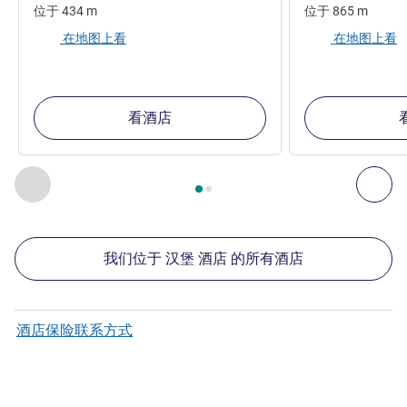
位于
434
m
位于
865
m
在地图上看
在地图上看
看酒店
第
1
页，共
2
页
, 我们在附近的其他酒店 1 :, 我们在附近的其他酒
上一个 - 我们在附近的其他酒店
下
我们位于 汉堡 酒店 的所有酒店
酒店保险联系方式