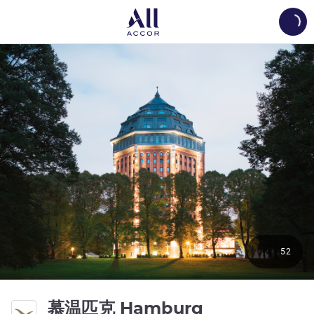
Load
52
4 星
慕温匹克 Hamburg