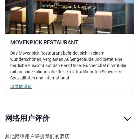
MOVENPICK RESTAURANT
Das Mövenpick Restaurant befindet sich in einem
wunderschönen, verglasten Außengebäude und bietet eine
herrliche Aussicht auf den Park.Unser Küchenchef nimmt Sie
mit auf eine kulinarische Reise mit traditionellen Schweizer
Spezialitäten und international
请参阅详情
网络用户评价
其他网络用户评价我们的酒店