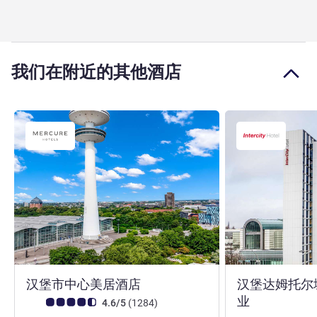
我们在附近的其他酒店
4 星
汉堡市中心美居酒店
汉堡达姆托尔城
4 星
业
客户意见评级 (ALL 评级)
评论
4.6/5
(1284
)