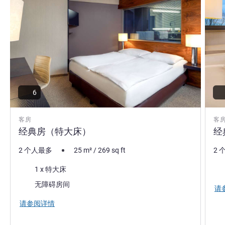
6
客房
客
经典房（特大床）
经
2 个人最多
25
m²
/
269
sq ft
2 
床上用品
床
1 x 特大床
无障碍房间
请
请参阅详情