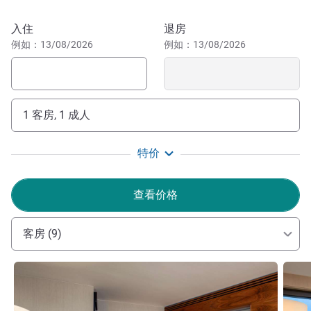
即可到达海港和少女堤。 酒店旁边就是地铁站和市郊火车
站。从酒店不到 10 分钟即可抵达市中心的多个旅游景点，
预订此酒店
入住
退房
如圣米迦勒教堂（"der Michel"）、码头栈桥和
例如：13/08/2026
例如：13/08/2026
Mönckebergstrae。
汉堡瑞享酒店位于汉堡中心，坐落在 Sternschanze 区。
Sternschanze 是闻名遐迩的娱乐和夜生活区。酒店距离游
1 客房, 1 成人
乐场和会议中心以及 Sternschanze 车站只有几分钟步程。
远处响起簌簌声，外面下起了小雨。酒店位于水塔中，我
特价
们将在神秘而浪漫的独特氛围中恭候您的光临。期待您下榻
汉堡瑞享酒店！
查看价格
Michael Lutz 酒店管理
客房 (9)
请参阅详情
请参