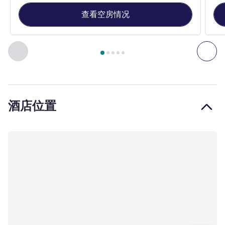
查看空房情况
第
1
页，共
5
页
, 客房 1 : 经典房（特大床） , 客房 2 : 经典
上一个 - 客房
下一
酒店位置