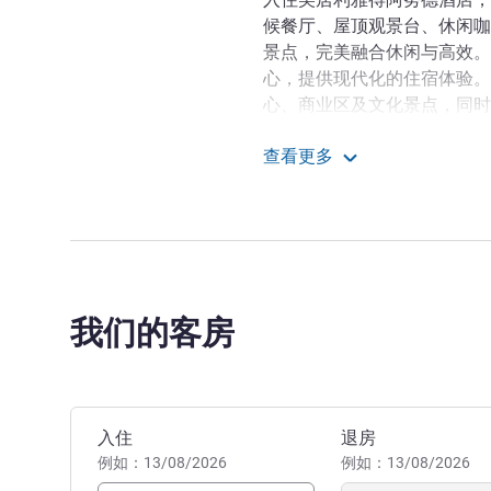
候餐厅、屋顶观景台、休闲咖
景点，完美融合休闲与高效。
心，提供现代化的住宿体验。
心、商业区及文化景点，同时
及免费Wi-Fi，确保您享受
查看更多
美居利雅得阿努德酒店毗邻王
利雅得阿尔阿诺德美居酒
畅游城市的理想下榻之选。无
您轻松抵达各处景点、文化遗
现代化设施。
热烈欢迎您入住利雅得安努
我们的客房
从现代化的设施到美味的餐饮
轻松愉悦且令人难忘。
Armin Weller 酒店管理
预订此酒店
入住
退房
例如：13/08/2026
例如：13/08/2026