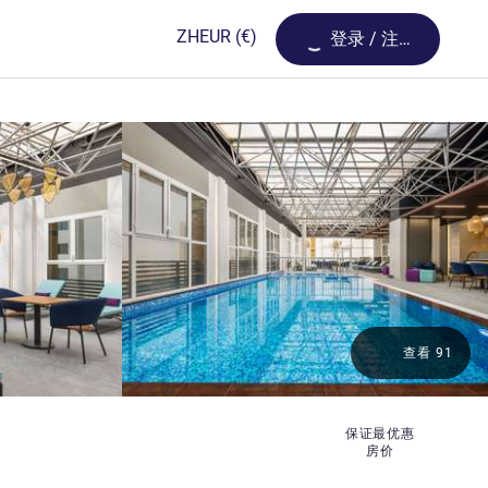
Loading...
ZH
EUR
(€)
登录 / 注册
查看 91
保证最优惠
房价