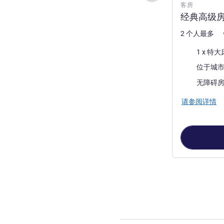
客房
经典高级房
2 个人最多
床上用品
1 x 特大
景色:
位于城
无障碍
请参阅详情
第
1
页，共
2
页