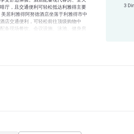
3 Di
啡厅，且交通便利可轻松抵达利雅得主要
 美居利雅得阿努德酒店坐落于利雅得市中
酒店交通便利，可轻松前往顶级购物中
配备现场餐饮、会议设施、泳池、健身房
无缝衔接的住宿体验。
国中心、购物中心及奥莱亚地铁站，是您
店
论是商务出行还是休闲度假，酒店皆能让
址及办公区，同时享受热情周到的服务与
德美居酒店！我们非常荣幸能为您服务。
选择，我们致力于让您的住宿舒适惬意、