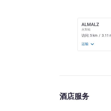
ALMALZ
火车站
访问:
5
km
/
3.11
运输
酒店服务