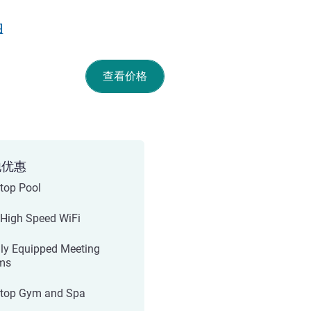
图
查看价格
他优惠
top Pool
 High Speed WiFi
lly Equipped Meeting
ms
top Gym and Spa