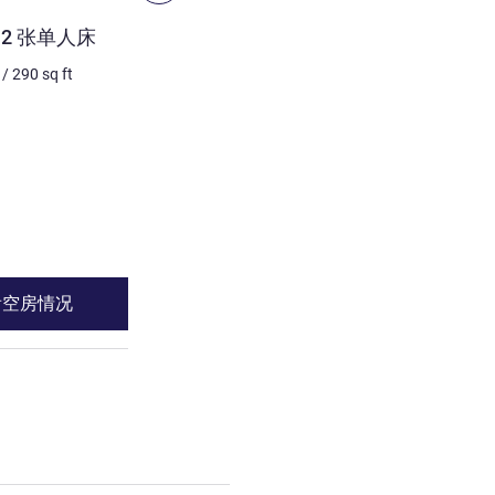
客房
2 张单人床
尊享房，配备 1 张特大床
/
290
sq ft
2 个人最多
29
m²
/
312
sq 
床上用品
1 x 特大床
景色:
位于城市边
请参阅详情
看空房情况
查看空房情
配备 2 张单人床