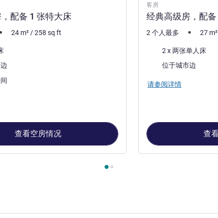
客房
，配备 1 张特大床
经典高级房，配备 
24
m²
/
258
sq ft
2 个人最多
27
m²
床上用品
床
2 x 两张单人床
景色:
市边
位于城市边
房间
请参阅详情
查看空房情况
查
, 客房 1 : 经典高级房，配备 1 张特大床 , 客房 2 : 经典高级房，