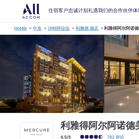
住宿
客户忠诚计划
礼遇
我们的合作伙伴
体
Hotels
中东
沙特阿拉伯
利雅德 酒店
利雅得阿尔阿诺德
利雅得阿尔阿诺德
客户意见评级 (ALL 评级)
4.5/5
702 评论