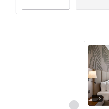
请参阅详情
6
上一个 - 客房