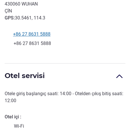
430060
WUHAN
ÇIN
GPS
:
30.5461, 114.3
+86 27 8631 5888
Telefon
Faks
+86 27 8631 5888
Otel servisi
Otele giriş başlangıç saati:
14:00
- Otelden çıkış bitiş saati:
12:00
Otel içi
Wi-Fi