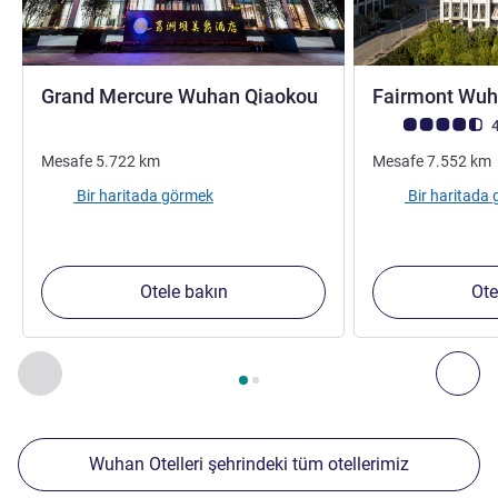
5 yıldız
Grand Mercure Wuhan Qiaokou
Fairmont Wu
Avis müşterileri 
4
Mesafe
5.722
km
Mesafe
7.552
km
Bir haritada görmek
Bir haritada
Otele bakın
Ote
Sayfa
1
/
2
, Yakınlardaki diğer tesislerimiz 1 :, Yakınlardaki diğ
Önceki - Yakınlardaki diğer tesislerimiz
Sonr
Wuhan Otelleri şehrindeki tüm otellerimiz