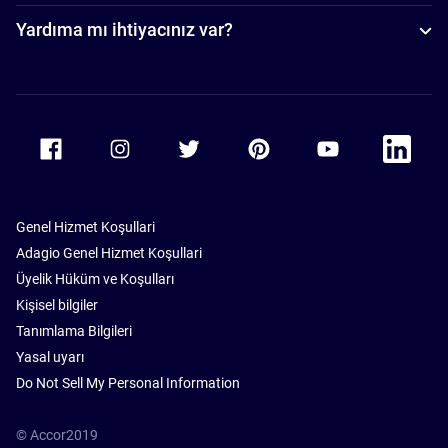
Yardıma mı ihtiyacınız var?
Accor Facebook
Accor Instagram
Accor Twitter
Accor Pinterest
Accor Youtube
Accor Li
Genel Hizmet Koşullari
Adagio Genel Hizmet Koşullari
Üyelik Hüküm ve Koşulları
Kişisel bilgiler
Tanımlama Bilgileri
Yasal uyarı
Do Not Sell My Personal Information
© Accor2019