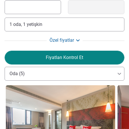
1 oda, 1 yetişkin
Özel fiyatlar
Fiyatları Kontrol Et
Oda (5)
Ayrıntıları göster
Ayrıntı