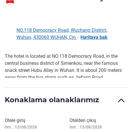
3 yıldız
NO.118 Democracy Road, Wuchang District,
Wuhan, 430060 WUHAN, Çin
-
Haritaya bak
The hotel is located at NO.118 Democracy Road, in the
Açıklama
central business district of Simenkou, near the famous
snack street Hubu Alley in Wuhan. It is about 200 meters
away from the bus stops such as Jiefang Road,
Democracy Road and Zhonghua Road. The traff ic around
the hotel is very convenient. The hotel is very convenient to
Konaklama olanaklarımız
go to Yellow Crane Tower, Yangtze River, Hubu Alley and
other scenic spots.
Bu otelde rezervasyon yaptırın
Otele giriş
Otelden çıkış
örn. : 13/08/2026
örn. : 13/08/2026