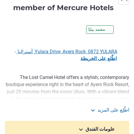
3.5 نجوم
member of Mercure Hotels
معتمد بيئيًا
Yulara Drive, Ayers Rock, 0872 YULARA, أستراليا
-
اطّلع على الخريطة
The Lost Camel Hotel offers a stylish, contemporary
الوصف
boutique experience right in the heart of Ayers Rock Resort,
just 20 minutes from the iconic Uluru. With a vibrant blend
of Aboriginal and urban design, the hotel brings a unique
edgy vibe to the Resort's accommodations. The rooms are
اطّلِع على المزيد
compact yet cozy, featuring bright colors and crisp whites.
The Lost Camel Hotel - A member of Mercure Hotels
Standard Rooms come with either a queen bed or a king
zipper that can be split into two singles. All rooms feature
علومات الفندق