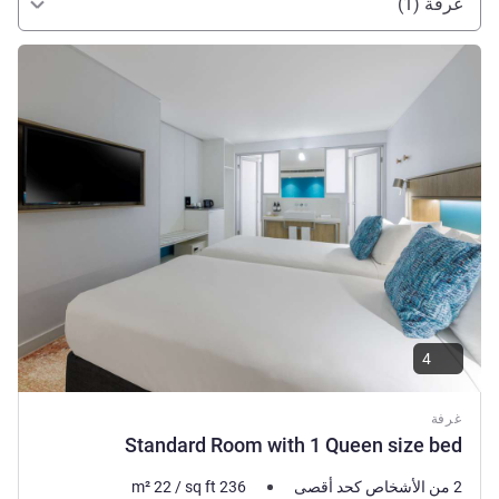
غرفة (1)
راجع التفاصيل
4
غرفة
Standard Room with 1 Queen size bed
2 من الأشخاص كحد أقصى
236
sq ft
/
22
m²