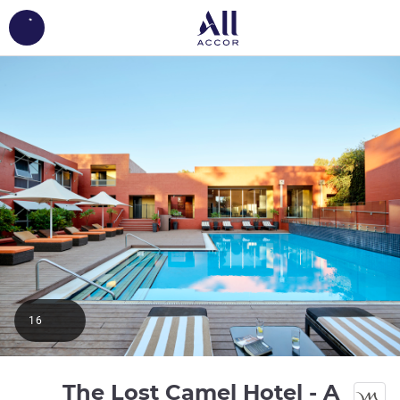
ing...
16
The Lost Camel Hotel - A