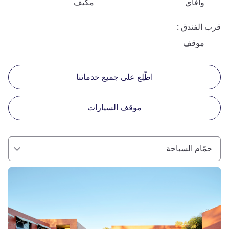
وافاي
مكيف
قرب الفندق
موقف
اطّلِع على جميع خدماتنا
موقف السيارات
حمّام السباحة
راجع التفاصيل