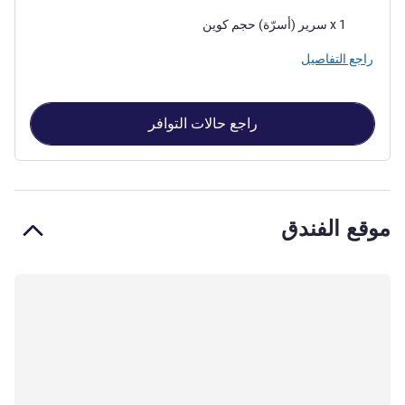
فرش السرير
1 x سرير (أسرّة) حجم كوين
راجع التفاصيل
راجع حالات التوافر
موقع الفندق