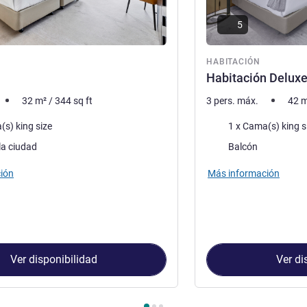
5
ón
HABITACIÓN
n
Habitación Delux
32
m²
/
344
sq ft
3 pers. máx.
42
m
a
Ropa de cama
(s) king size
1 x Cama(s) king s
Assets :
la ciudad
Balcón
ión
Más información
Ver disponibilidad
Ver di
Habitación 1 : Habitación , Habitación 2 : Habitación Deluxe