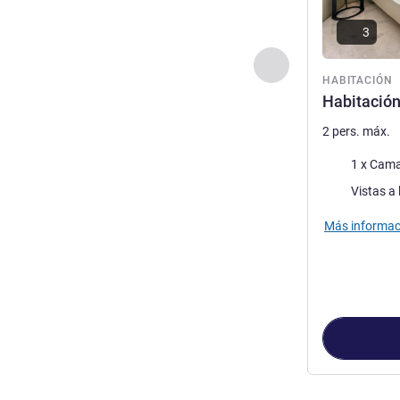
3
Anterior - Habitaci
HABITACIÓN
Habitació
2 pers. máx.
Ropa de cam
1 x Cama
Views :
Vistas a 
Más informac
Página
1
de
3
, 