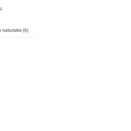
cto
u
 naturales (6)