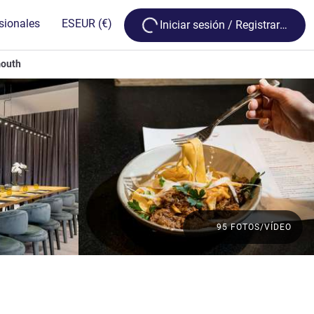
Loading...
sionales
ES
EUR
(€)
Iniciar sesión / Registrarse
outh
95 FOTOS/VÍDEO