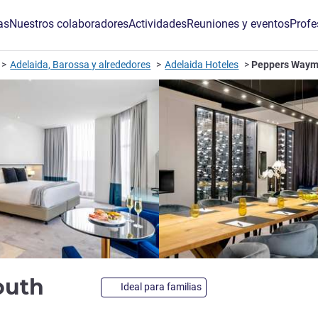
as
Nuestros colaboradores
Actividades
Reuniones y eventos
Profe
Adelaida, Barossa y alrededores
Adelaida Hoteles
Peppers Waym
5 estrellas
outh
Ideal para familias
de ALL)