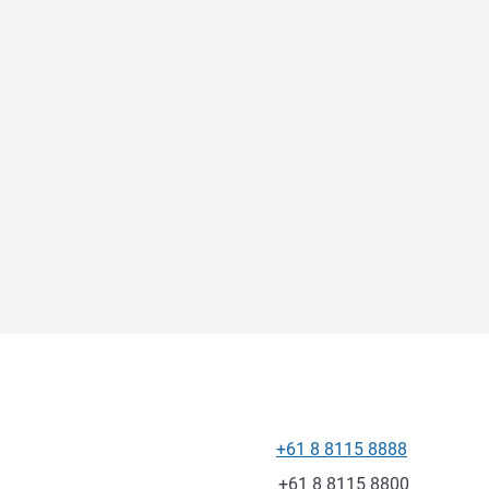
+61 8 8115 8888
Teléfono
Fax
+61 8 8115 8800