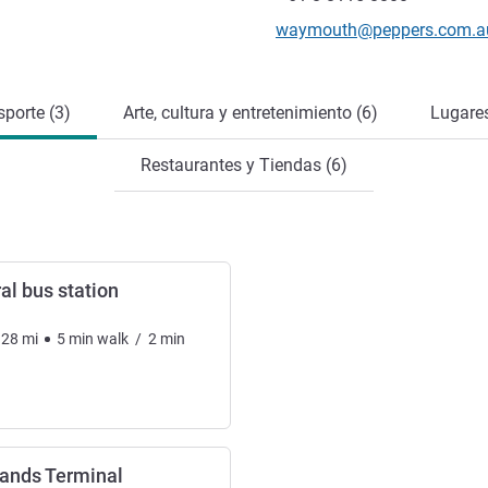
Correo electrónico de conta
waymouth@peppers.com.a
sporte (3)
Arte, cultura y entretenimiento (6)
Lugares
Restaurantes y Tiendas (6)
al bus station
.28
mi
5
min
walk
/
2
min
lands Terminal