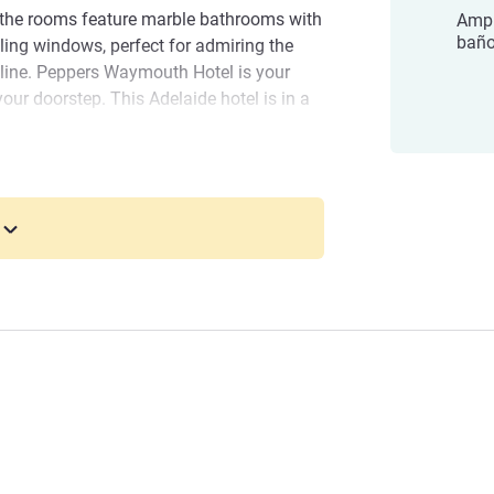
 the rooms feature marble bathrooms with
Ampl
bañ
eiling windows, perfect for admiring the
kyline. Peppers Waymouth Hotel is your
your doorstep. This Adelaide hotel is in a
e the city, and all that it has to offer.
e beautiful Barossa Valley, you are also in
a little farther afield.
m from Adelaide Airport. Located at the
t, close to King William Street and Pirie
mouth Hotel y le damos las gracias por
 Adelaida.
era