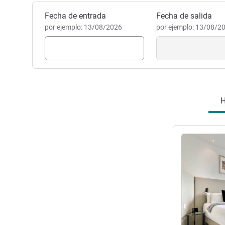
Reservar este hotel
Fecha de entrada
Fecha de salida
por ejemplo: 13/08/2026
por ejemplo: 13/08/2
H
Más informac